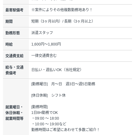
※案件によりその他複数勤務地あり！
最寄駅備考
短期（3ヶ月以内）/ 長期（3ヶ月以上）
期間
派遣スタッフ
勤務形態
1,600円～1,800円
時給
一律交通費含む
交通費支給
給与・交通
日払い・週払いOK（当社規定）
費備考
[勤務曜日] 月～日 週3日～週5日勤務
[休日休暇] シフト休
[勤務時間]
就業曜日・
1日8H勤務でOK
休日休暇・
・09:00 ～ 18:00
就業時間等
・10:00 ～ 19:00など
勤務時間はご希望にあわせて多数ご紹介！