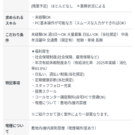
[残業予定] ほとんどなし ＊業務状況による
・未経験OK
求められる
・PC基本操作が可能な方（スムーズな入力ができればOK）
スキル
未経験OK 週3日～OK 大量募集 日払いOK（当社規定） 中高
こだわり条
年活躍中 交通費（規定有） 短期・単発 長期
件
▼福利厚生
・社会保険制度(社会保険、雇用保険など)
・年次有給休暇制度あり（有給消化率 2025年実績：消化
率83.6%）
・日払い、週払い制度(当社規定)
・定期健康診断(当社規定)
特記事項
・スタッフフォロー充実
・提携スクール
・コールセンター講座無料(自宅PCで受講OK)
・喫煙について：敷地内/屋内禁煙
※ご紹介させて頂く案件により一部異なります。
喫煙につい
敷地内/屋内原則禁煙（喫煙場所/室あり）
て