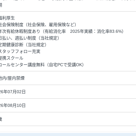
期
福利厚生
社会保険制度（社会保険、雇用保険など）
年次有給休暇制度あり（有給消化率 2025年実績：消化率83.6%）
日払い、週払い制度（当社規定）
定期健康診断（当社規定）
スタッフフォロー充実
提携スクール
コールセンター講座無料（自宅PCで受講OK）
地内/屋内禁煙
26年07月02日
26年08月10日
畿