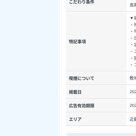
こだわり条件
長
▼
・
・
・
特記事項
・
・
・
・
敷
喫煙について
20
掲載日
20
広告有効期限
近
エリア