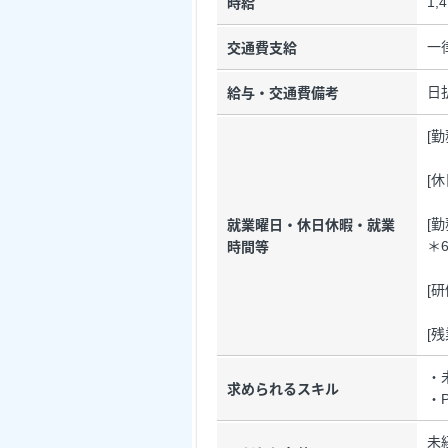
1,
時給
一
交通費支給
日
給与・交通費備考
[
[
[勤
就業曜日・休日休暇・就業
＊
時間等
[研
[
・
求められるスキル
・
未