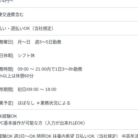
474円～
律交通費含む
払い・週払いOK（当社規定）
勤務曜日] 月～日 週3～5日勤務
休日休暇] シフト休
務時間] 09:00 ～ 21:00内で1日3～8h勤務
6h以上は休憩60分
修期間] 初日/09:00 ～ 18:00
残業予定] ほぼなし ＊業務状況による
未経験OK
PC基本操作が可能な方（入力が出来ればOK）
経験OK 週3日～OK 時短OK 扶養内希望 日払いOK（当社規定） 中高