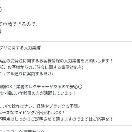
定）
て申請できるので、
す！
サプリに関する入力業務]
薬品の受発注に関するお客様情報の入力業務をお願いします！
一部、お客様からのご注文に関する電話対応有)
ニュアル通りに案内するだけ♪
経験OK！業務のレクチャーがあるので安心〇
0代～幅広い年齢層の方が活躍しています！
しいPC操作はナシ、経験やブランクも不問♪
ムーズなタイピングが出来ればOK！
不明点はしっかりご説明させて頂きますのでまずはご応募を！
フィスワーク 事務センター