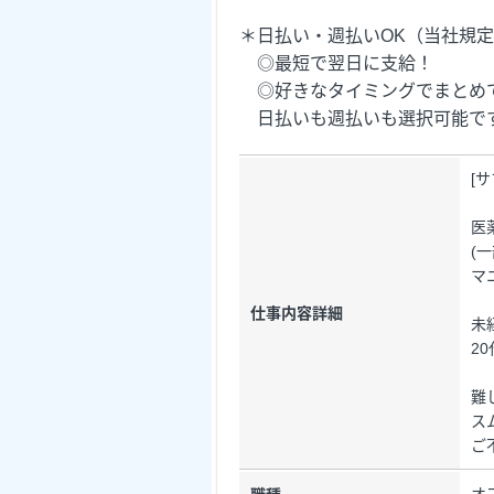
＊日払い・週払いOK（当社規
◎最短で翌日に支給！
◎好きなタイミングでまとめ
日払いも週払いも選択可能で
[
医
(
マ
仕事内容詳細
未
2
難
ス
ご
オ