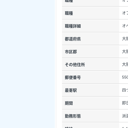
職種
オ
職種
オ
職種詳細
大
都道府県
大
市区郡
大
その他住所
55
郵便番号
四
最寄駅
即
期間
派
勤務形態