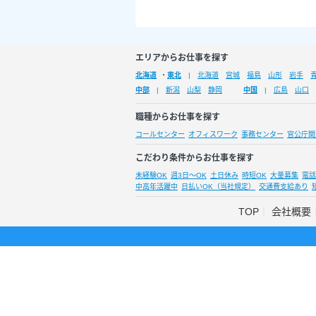
エリアからお仕事を探す
北海道
・
東北
北海道
宮城
福島
山形
岩手
中部
新潟
山梨
静岡
中国
広島
山口
職種からお仕事を探す
コールセンター
オフィスワーク
事務センター
官公庁関
こだわり条件からお仕事を探す
未経験OK
週3日～OK
土日休み
時短OK
大量募集
電話
中高年活躍中
日払いOK（当社規定）
交通費支給あり
TOP
会社概要