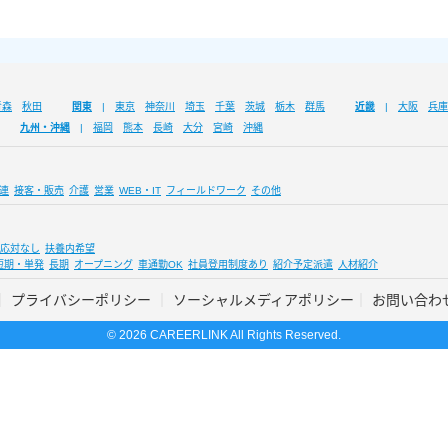
青森
秋田
関東
東京
神奈川
埼玉
千葉
茨城
栃木
群馬
近畿
大阪
兵庫
九州・沖縄
福岡
熊本
長崎
大分
宮崎
沖縄
連
接客・販売
介護
営業
WEB・IT
フィールドワーク
その他
応対なし
扶養内希望
短期・単発
長期
オープニング
車通勤OK
社員登用制度あり
紹介予定派遣
人材紹介
プライバシーポリシー
ソーシャルメディアポリシー
お問い合わ
© 2026 CAREERLINK All Rights Reserved.