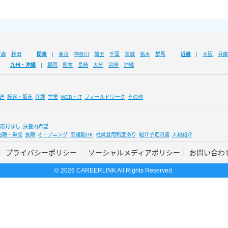
青森
秋田
関東
東京
神奈川
埼玉
千葉
茨城
栃木
群馬
近畿
大阪
兵庫
九州・沖縄
福岡
熊本
長崎
大分
宮崎
沖縄
連
接客・販売
介護
営業
WEB・IT
フィールドワーク
その他
応対なし
扶養内希望
短期・単発
長期
オープニング
車通勤OK
社員登用制度あり
紹介予定派遣
人材紹介
プライバシーポリシー
ソーシャルメディアポリシー
お問い合わ
© 2026 CAREERLINK All Rights Reserved.