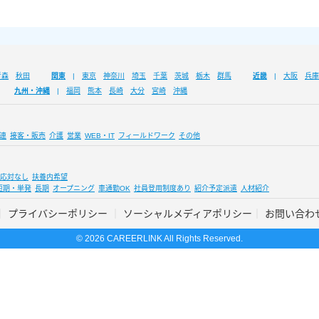
青森
秋田
関東
東京
神奈川
埼玉
千葉
茨城
栃木
群馬
近畿
大阪
兵庫
九州・沖縄
福岡
熊本
長崎
大分
宮崎
沖縄
連
接客・販売
介護
営業
WEB・IT
フィールドワーク
その他
応対なし
扶養内希望
短期・単発
長期
オープニング
車通勤OK
社員登用制度あり
紹介予定派遣
人材紹介
プライバシーポリシー
ソーシャルメディアポリシー
お問い合わ
© 2026 CAREERLINK All Rights Reserved.