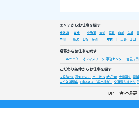
エリアからお仕事を探す
北海道
・
東北
北海道
宮城
福島
山形
岩手
中部
新潟
山梨
静岡
中国
広島
山口
職種からお仕事を探す
コールセンター
オフィスワーク
事務センター
官公庁関
こだわり条件からお仕事を探す
未経験OK
週3日～OK
土日休み
時短OK
大量募集
電話
中高年活躍中
日払いOK（当社規定）
交通費支給あり
TOP
会社概要