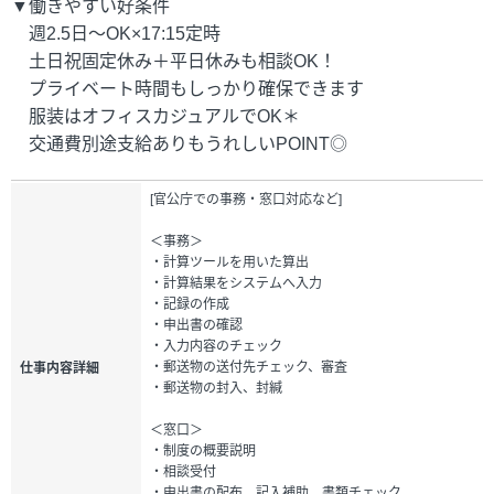
▼働きやすい好条件
週2.5日～OK×17:15定時
土日祝固定休み＋平日休みも相談OK！
プライベート時間もしっかり確保できます
服装はオフィスカジュアルでOK＊
交通費別途支給ありもうれしいPOINT◎
[官公庁での事務・窓口対応など]
＜事務＞
・計算ツールを用いた算出
・計算結果をシステムへ入力
・記録の作成
・申出書の確認
・入力内容のチェック
・郵送物の送付先チェック、審査
仕事内容詳細
・郵送物の封入、封緘
＜窓口＞
・制度の概要説明
・相談受付
・申出書の配布、記入補助、書類チェック