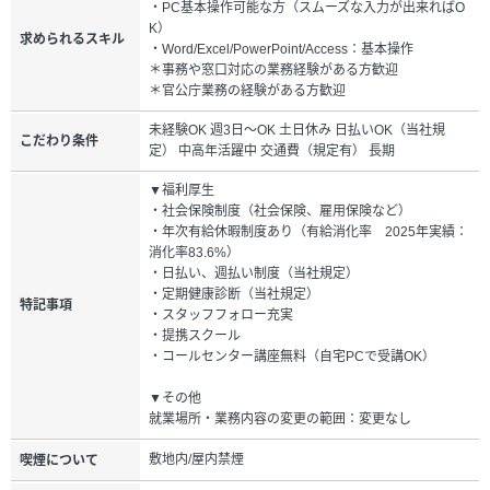
・PC基本操作可能な方（スムーズな入力が出来ればO
K）
求められるスキル
・Word/Excel/PowerPoint/Access：基本操作
＊事務や窓口対応の業務経験がある方歓迎
＊官公庁業務の経験がある方歓迎
未経験OK 週3日～OK 土日休み 日払いOK（当社規
こだわり条件
定） 中高年活躍中 交通費（規定有） 長期
▼福利厚生
・社会保険制度（社会保険、雇用保険など）
・年次有給休暇制度あり（有給消化率 2025年実績：
消化率83.6%）
・日払い、週払い制度（当社規定）
・定期健康診断（当社規定）
特記事項
・スタッフフォロー充実
・提携スクール
・コールセンター講座無料（自宅PCで受講OK）
▼その他
就業場所・業務内容の変更の範囲：変更なし
敷地内/屋内禁煙
喫煙について