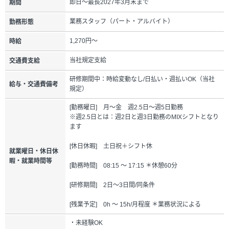
即日～最長2027年3月末まで
期間
業務スタッフ（パート・アルバイト）
勤務形態
1,270円～
時給
当社規定支給
交通費支給
研修期間中：時給変動なし/日払い・週払いOK（当社
給与・交通費備考
規定）
[勤務曜日] 月～金 週2.5日～週5日勤務
※週2.5日とは：週2日と週3日勤務のMIXシフトとなり
ます
[休日休暇] 土日祝＋シフト休
就業曜日・休日休
暇・就業時間等
[勤務時間] 08:15 ～ 17:15 ＊休憩60分
[研修期間] 2日～3日間/同条件
[残業予定] 0h ～ 15h/月程度 ＊業務状況による
・未経験OK