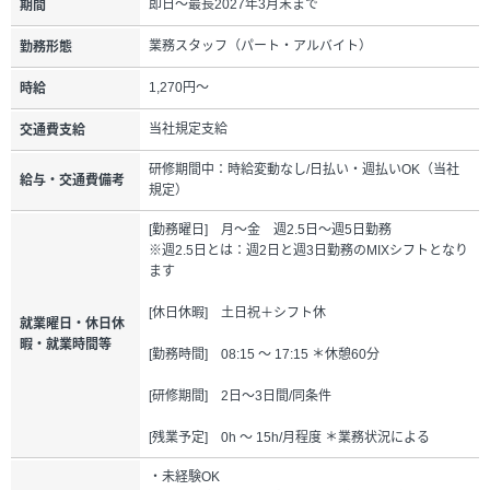
即日～最長2027年3月末まで
期間
業務スタッフ（パート・アルバイト）
勤務形態
1,270円～
時給
当社規定支給
交通費支給
研修期間中：時給変動なし/日払い・週払いOK（当社
給与・交通費備考
規定）
[勤務曜日] 月～金 週2.5日～週5日勤務
※週2.5日とは：週2日と週3日勤務のMIXシフトとなり
ます
[休日休暇] 土日祝＋シフト休
就業曜日・休日休
暇・就業時間等
[勤務時間] 08:15 ～ 17:15 ＊休憩60分
[研修期間] 2日～3日間/同条件
[残業予定] 0h ～ 15h/月程度 ＊業務状況による
・未経験OK