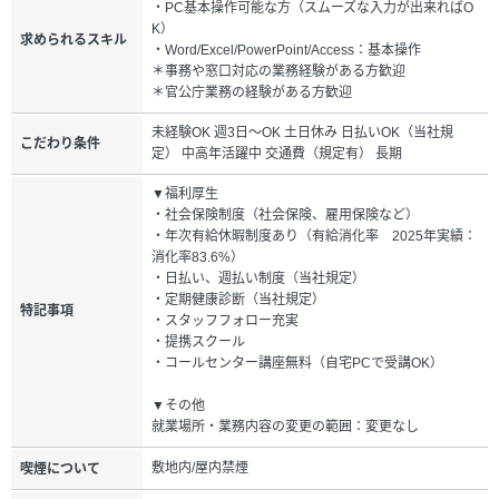
・PC基本操作可能な方（スムーズな入力が出来ればO
K）
求められるスキル
・Word/Excel/PowerPoint/Access：基本操作
＊事務や窓口対応の業務経験がある方歓迎
＊官公庁業務の経験がある方歓迎
未経験OK 週3日～OK 土日休み 日払いOK（当社規
こだわり条件
定） 中高年活躍中 交通費（規定有） 長期
▼福利厚生
・社会保険制度（社会保険、雇用保険など）
・年次有給休暇制度あり（有給消化率 2025年実績：
消化率83.6%）
・日払い、週払い制度（当社規定）
・定期健康診断（当社規定）
特記事項
・スタッフフォロー充実
・提携スクール
・コールセンター講座無料（自宅PCで受講OK）
▼その他
就業場所・業務内容の変更の範囲：変更なし
敷地内/屋内禁煙
喫煙について