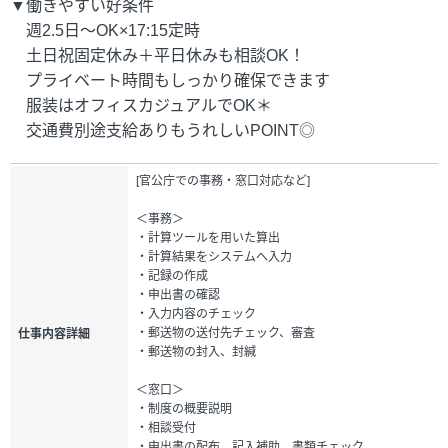
▼働きやすい好条件
週2.5日～OK×17:15定時
土日祝固定休み＋平日休みも相談OK！
プライベート時間もしっかり確保できます
服装はオフィスカジュアルでOK＊
交通費別途支給ありもうれしいPOINT◎
[官公庁での事務・窓口対応など]
＜事務＞
・計算ツールを用いた算出
・計算結果をシステムへ入力
・記録の作成
・申出書の確認
・入力内容のチェック
・郵送物の送付先チェック、審査
仕事内容詳細
・郵送物の封入、封緘
＜窓口＞
・制度の概要説明
・相談受付
・申出書の配布、記入補助、書類チェック