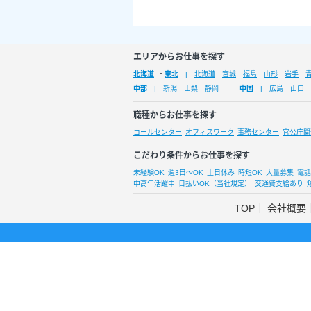
エリアからお仕事を探す
北海道
・
東北
北海道
宮城
福島
山形
岩手
中部
新潟
山梨
静岡
中国
広島
山口
職種からお仕事を探す
コールセンター
オフィスワーク
事務センター
官公庁関
こだわり条件からお仕事を探す
未経験OK
週3日～OK
土日休み
時短OK
大量募集
電話
中高年活躍中
日払いOK（当社規定）
交通費支給あり
TOP
会社概要