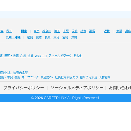
青森
秋田
関東
東京
神奈川
埼玉
千葉
茨城
栃木
群馬
近畿
大阪
兵庫
九州・沖縄
福岡
熊本
長崎
大分
宮崎
沖縄
連
接客・販売
介護
営業
WEB・IT
フィールドワーク
その他
応対なし
扶養内希望
短期・単発
長期
オープニング
車通勤OK
社員登用制度あり
紹介予定派遣
人材紹介
プライバシーポリシー
ソーシャルメディアポリシー
お問い合わ
© 2026 CAREERLINK All Rights Reserved.