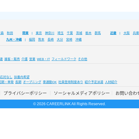
青森
秋田
関東
東京
神奈川
埼玉
千葉
茨城
栃木
群馬
近畿
大阪
兵庫
九州・沖縄
福岡
熊本
長崎
大分
宮崎
沖縄
連
接客・販売
介護
営業
WEB・IT
フィールドワーク
その他
応対なし
扶養内希望
短期・単発
長期
オープニング
車通勤OK
社員登用制度あり
紹介予定派遣
人材紹介
プライバシーポリシー
ソーシャルメディアポリシー
お問い合わ
© 2026 CAREERLINK All Rights Reserved.