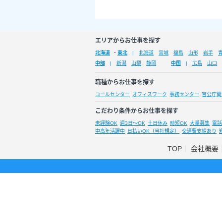
エリアからお仕事を探す
北海道
・
東北
北海道
宮城
福島
山形
岩手
中部
新潟
山梨
静岡
中国
広島
山口
職種からお仕事を探す
コールセンター
オフィスワーク
事務センター
官公庁関
こだわり条件からお仕事を探す
未経験OK
週3日～OK
土日休み
時短OK
大量募集
電話
中高年活躍中
日払いOK（当社規定）
交通費支給あり
TOP
会社概要