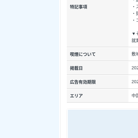
・
特記事項
・
・
▼
就
敷
喫煙について
20
掲載日
20
広告有効期限
中
エリア