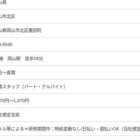
山県
山市北区
山県岡山市北区鹿田町
0-8546
R線 岡山駅 徒歩18分
日～長期
務スタッフ（パート・アルバイト）
270円～1,370円
社規定支給
キル等による＊研修期間中：時給変動なし/日払い・週払いOK（当社規