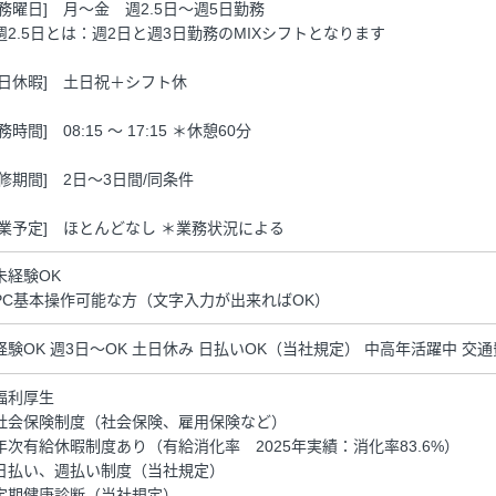
勤務曜日] 月～金 週2.5日～週5日勤務
週2.5日とは：週2日と週3日勤務のMIXシフトとなります
休日休暇] 土日祝＋シフト休
務時間] 08:15 ～ 17:15 ＊休憩60分
研修期間] 2日～3日間/同条件
残業予定] ほとんどなし ＊業務状況による
未経験OK
PC基本操作可能な方（文字入力が出来ればOK）
経験OK 週3日～OK 土日休み 日払いOK（当社規定） 中高年活躍中 交
福利厚生
社会保険制度（社会保険、雇用保険など）
年次有給休暇制度あり（有給消化率 2025年実績：消化率83.6%）
日払い、週払い制度（当社規定）
定期健康診断（当社規定）