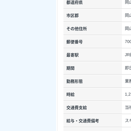
岡
都道府県
岡
市区郡
岡
その他住所
70
郵便番号
J
最寄駅
即
期間
業
勤務形態
1,
時給
当
交通費支給
ス
給与・交通費備考