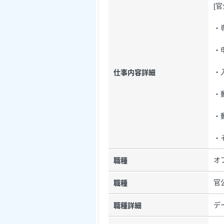
[
・
・
・
仕事内容詳細
・
・
・
オ
職種
官
職種
デ
職種詳細