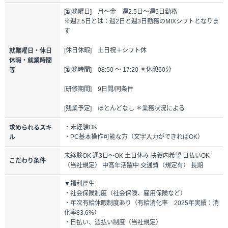
[勤務曜日] 月～金 週2.5日～週5日勤務
※週2.5日とは：週2日と週3日勤務のMIXシフトとなりま
す
[休日休暇] 土日祝＋シフト休
就業曜日・休日
休暇・就業時間
[勤務時間] 08:50 ～ 17:20 ＊休憩60分
等
[研修期間] 9日間/同条件
[残業予定] ほとんどなし ＊業務状況による
・未経験OK
求められるスキ
・PC基本操作可能な方（文字入力ができればOK）
ル
未経験OK 週3日～OK 土日休み 扶養内希望 日払いOK
こだわり条件
（当社規定） 中高年活躍中 交通費（規定有） 長期
▼福利厚生
・社会保険制度（社会保険、雇用保険など）
・年次有給休暇制度あり（有給消化率 2025年実績：消
化率83.6%）
・日払い、週払い制度（当社規定）