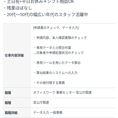
・土日祝+平日お休み＊シフト相談OK
・残業ほぼなし
・20代～50代の幅広い年代のスタッフ活躍中
[申請書のチェック、データ入力]
・申請内容、本人確認書類のチェック
・専用データとの照合作業
→対象者や申請処理状況のチェック
仕事内容詳細
・専用ツールを用いたデータ算出
・算出結果のシステムへの入力
・その他付随する業務
オフィスワーク 事務センター 官公庁関連
職種
官公庁関連
職種
データ入力 一般事務
職種詳細