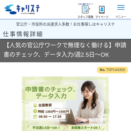
メニュー
スタッフ登録
マイページ
官公庁・市役所の派遣求人多数！お仕事探しはキャリステ
仕事情報詳細
【人気の官公庁ワークで無理なく働ける】申請
書のチェック、データ入力/週2.5日～OK
TSP144350