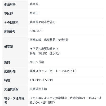
兵庫県
都道府県
尼崎市
市区郡
兵庫県尼崎市竹谷町
その他住所
660-0876
郵便番号
阪神本線 出屋敷駅 徒歩5分
最寄駅
▼下記へ出張勤務あり
各線 塚口駅 徒歩5分
即日～長期
期間
業務スタッフ（パート・アルバイト）
勤務形態
1,350円～1,500円
時給
当社規定支給
交通費支給
スキル等による＊研修期間中：時給変動なし/日払い・週
給与・交通費備
払いOK（当社規定）
考