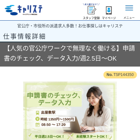
メニュー
スタッフ登録
マイページ
官公庁・市役所の派遣求人多数！お仕事探しはキャリステ
仕事情報詳細
【人気の官公庁ワークで無理なく働ける】申請
書のチェック、データ入力/週2.5日～OK
TSP144350