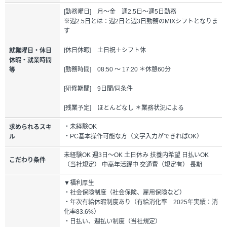
[勤務曜日] 月～金 週2.5日～週5日勤務
※週2.5日とは：週2日と週3日勤務のMIXシフトとなりま
す
[休日休暇] 土日祝＋シフト休
就業曜日・休日
休暇・就業時間
[勤務時間] 08:50 ～ 17:20 ＊休憩60分
等
[研修期間] 9日間/同条件
[残業予定] ほとんどなし ＊業務状況による
・未経験OK
求められるスキ
・PC基本操作可能な方（文字入力ができればOK）
ル
未経験OK 週3日～OK 土日休み 扶養内希望 日払いOK
こだわり条件
（当社規定） 中高年活躍中 交通費（規定有） 長期
▼福利厚生
・社会保険制度（社会保険、雇用保険など）
・年次有給休暇制度あり（有給消化率 2025年実績：消
化率83.6%）
・日払い、週払い制度（当社規定）