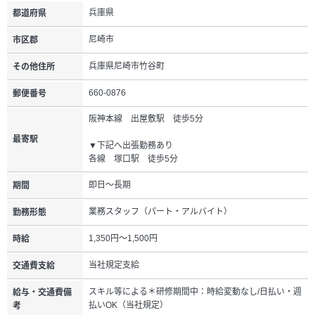
兵庫県
都道府県
尼崎市
市区郡
兵庫県尼崎市竹谷町
その他住所
660-0876
郵便番号
阪神本線 出屋敷駅 徒歩5分
最寄駅
▼下記へ出張勤務あり
各線 塚口駅 徒歩5分
即日～長期
期間
業務スタッフ（パート・アルバイト）
勤務形態
1,350円～1,500円
時給
当社規定支給
交通費支給
スキル等による＊研修期間中：時給変動なし/日払い・週
給与・交通費備
払いOK（当社規定）
考