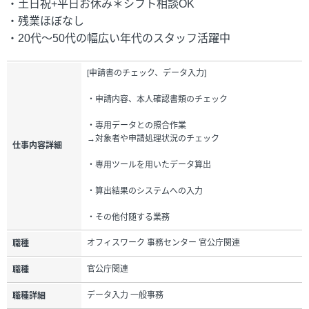
・土日祝+平日お休み＊シフト相談OK
・残業ほぼなし
・20代～50代の幅広い年代のスタッフ活躍中
[申請書のチェック、データ入力]
・申請内容、本人確認書類のチェック
・専用データとの照合作業
→対象者や申請処理状況のチェック
仕事内容詳細
・専用ツールを用いたデータ算出
・算出結果のシステムへの入力
・その他付随する業務
オフィスワーク 事務センター 官公庁関連
職種
官公庁関連
職種
データ入力 一般事務
職種詳細