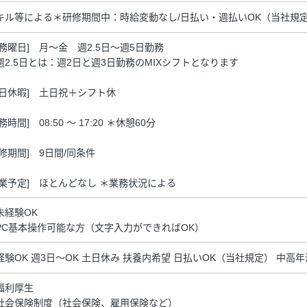
キル等による＊研修期間中：時給変動なし/日払い・週払いOK（当社規
勤務曜日] 月～金 週2.5日～週5日勤務
週2.5日とは：週2日と週3日勤務のMIXシフトとなります
休日休暇] 土日祝＋シフト休
務時間] 08:50 ～ 17:20 ＊休憩60分
研修期間] 9日間/同条件
残業予定] ほとんどなし ＊業務状況による
未経験OK
PC基本操作可能な方（文字入力ができればOK）
経験OK 週3日～OK 土日休み 扶養内希望 日払いOK（当社規定） 中高
福利厚生
社会保険制度（社会保険、雇用保険など）