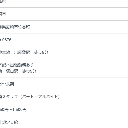
庫県
崎市
庫県尼崎市竹谷町
0-0876
神本線 出屋敷駅 徒歩5分
下記へ出張勤務あり
線 塚口駅 徒歩5分
日～長期
務スタッフ（パート・アルバイト）
350円～1,500円
社規定支給