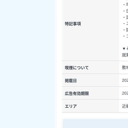
・
・
・
・
特記事項
・
・
▼
就
敷
喫煙について
20
掲載日
20
広告有効期限
近
エリア