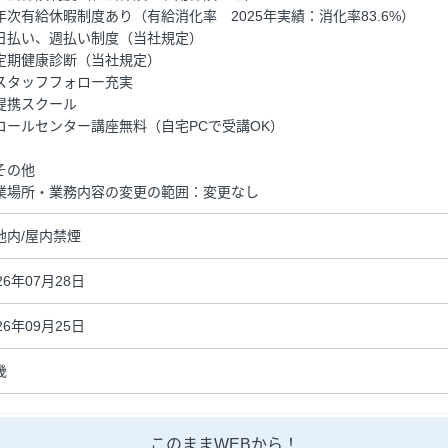
年次有給休暇制度あり（有給消化率 2025年実績：消化率83.6%）
日払い、週払い制度（当社規定）
定期健康診断（当社規定）
スタッフフォロー充実
提携スクール
コールセンター講座無料（自宅PCで受講OK）
その他
業場所・業務内容の変更の範囲：変更なし
地内/屋内禁煙
26年07月28日
26年09月25日
畿
このままWEBから！