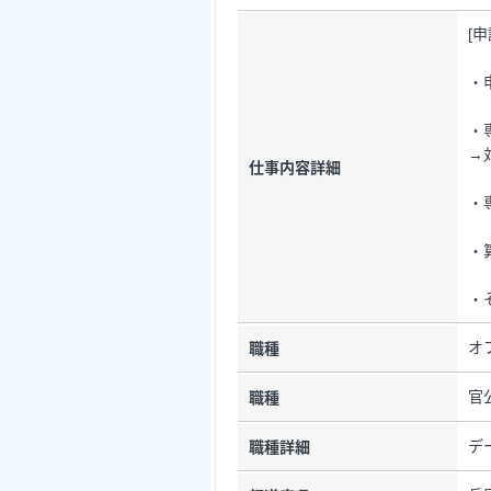
[
・
・
→
仕事内容詳細
・
・
・
オ
職種
官
職種
デ
職種詳細