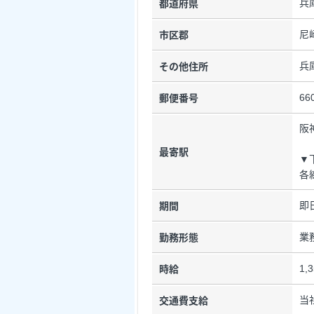
兵
都道府県
尼
市区郡
兵
その他住所
66
郵便番号
阪
最寄駅
▼
各
即
期間
業
勤務形態
1,
時給
当
交通費支給