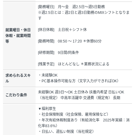
[勤務曜日] 月～金 週2.5日～週5日勤務
※週2.5日とは：週2日と週3日勤務のMIXシフトとなりま
す
[休日休暇] 土日祝＋シフト休
就業曜日・休日
休暇・就業時間
[勤務時間] 08:50 ～ 17:20 ＊休憩60分
等
[研修期間] 9日間/同条件
[残業予定] ほとんどなし ＊業務状況による
・未経験OK
求められるスキ
・PC基本操作可能な方（文字入力ができればOK）
ル
未経験OK 週3日～OK 土日休み 扶養内希望 日払いOK
こだわり条件
（当社規定） 中高年活躍中 交通費（規定有） 長期
▼福利厚生
・社会保険制度（社会保険、雇用保険など）
・年次有給休暇制度あり（有給消化率 2025年実績：消
化率83.6%）
・日払い、週払い制度（当社規定）