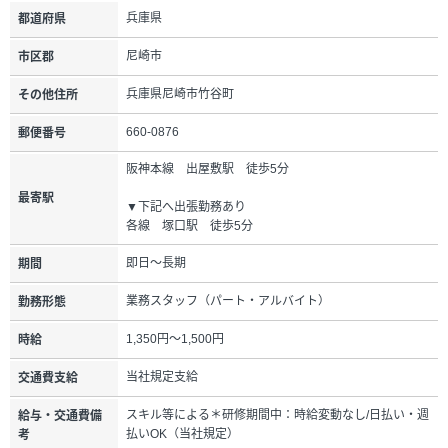
兵庫県
都道府県
尼崎市
市区郡
兵庫県尼崎市竹谷町
その他住所
660-0876
郵便番号
阪神本線 出屋敷駅 徒歩5分
最寄駅
▼下記へ出張勤務あり
各線 塚口駅 徒歩5分
即日～長期
期間
業務スタッフ（パート・アルバイト）
勤務形態
1,350円～1,500円
時給
当社規定支給
交通費支給
スキル等による＊研修期間中：時給変動なし/日払い・週
給与・交通費備
払いOK（当社規定）
考