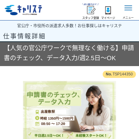
メニュー
スタッフ登録
マイページ
官公庁・市役所の派遣求人多数！お仕事探しはキャリステ
仕事情報詳細
【人気の官公庁ワークで無理なく働ける】申請
書のチェック、データ入力/週2.5日～OK
TSP144350