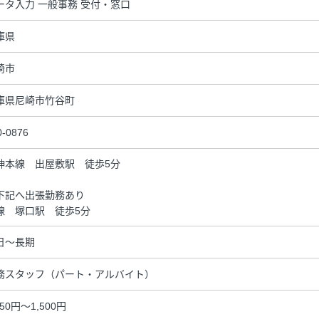
ータ入力 一般事務 受付・窓口
庫県
崎市
庫県尼崎市竹谷町
0-0876
神本線 出屋敷駅 徒歩5分
下記へ出張勤務あり
線 塚口駅 徒歩5分
日～長期
務スタッフ（パート・アルバイト）
350円～1,500円