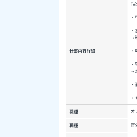
[
・
・
→
・
仕事内容詳細
・
→
・
・
オ
職種
官
職種