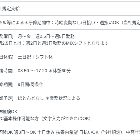
社規定支給
キル等による＊研修期間中：時給変動なし/日払い・週払いOK（当社規
勤務曜日] 月～金 週2.5日～週5日勤務
週2.5日とは：週2日と週3日勤務のMIXシフトとなります
休日休暇] 土日祝＋シフト休
務時間] 08:50 ～ 17:20 ＊休憩60分
研修期間] 9日間/同条件
残業予定] ほとんどなし ＊業務状況による
未経験OK
PC基本操作可能な方（文字入力ができればOK）
経験OK 週3日～OK 土日休み 扶養内希望 日払いOK（当社規定） 中高