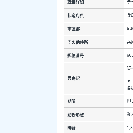
デ
職種詳細
兵
都道府県
尼
市区郡
兵
その他住所
66
郵便番号
阪
最寄駅
▼
各
即
期間
業
勤務形態
1,
時給