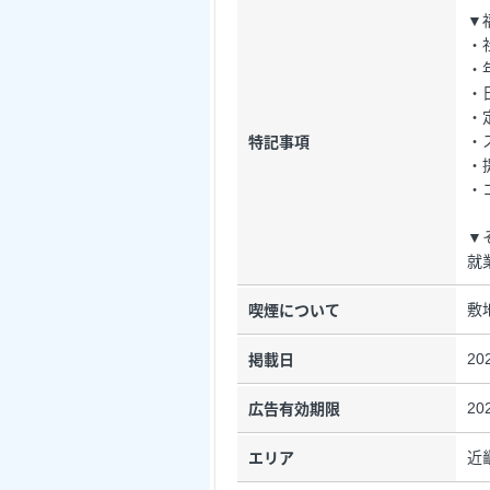
▼
・
・
・
・
・
特記事項
・
・
▼
就
敷
喫煙について
20
掲載日
20
広告有効期限
近
エリア