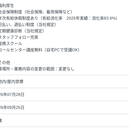
福利厚生
社会保険制度（社会保険、雇用保険など）
年次有給休暇制度あり（有給消化率 2025年実績：消化率83.6%）
日払い、週払い制度（当社規定）
定期健康診断（当社規定）
スタッフフォロー充実
提携スクール
コールセンター講座無料（自宅PCで受講OK）
その他
業場所・業務内容の変更の範囲：変更なし
地内/屋内禁煙
26年07月28日
26年09月25日
畿