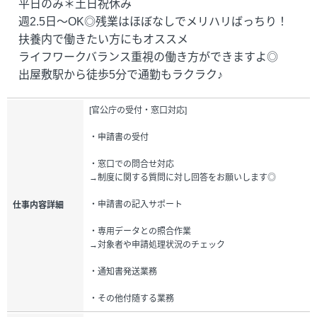
平日のみ＊土日祝休み
週2.5日～OK◎残業はほぼなしでメリハリばっちり！
扶養内で働きたい方にもオススメ
ライフワークバランス重視の働き方ができますよ◎
出屋敷駅から徒歩5分で通勤もラクラク♪
[官公庁の受付・窓口対応]
・申請書の受付
・窓口での問合せ対応
→制度に関する質問に対し回答をお願いします◎
・申請書の記入サポート
仕事内容詳細
・専用データとの照合作業
→対象者や申請処理状況のチェック
・通知書発送業務
・その他付随する業務