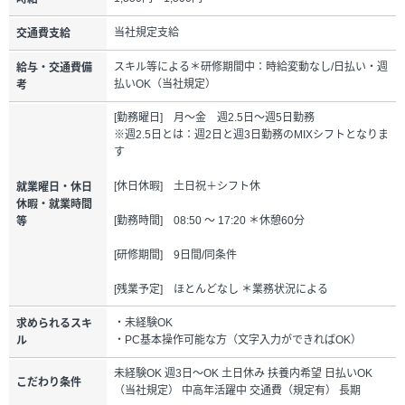
当社規定支給
交通費支給
スキル等による＊研修期間中：時給変動なし/日払い・週
給与・交通費備
払いOK（当社規定）
考
[勤務曜日] 月～金 週2.5日～週5日勤務
※週2.5日とは：週2日と週3日勤務のMIXシフトとなりま
す
[休日休暇] 土日祝＋シフト休
就業曜日・休日
休暇・就業時間
[勤務時間] 08:50 ～ 17:20 ＊休憩60分
等
[研修期間] 9日間/同条件
[残業予定] ほとんどなし ＊業務状況による
・未経験OK
求められるスキ
・PC基本操作可能な方（文字入力ができればOK）
ル
未経験OK 週3日～OK 土日休み 扶養内希望 日払いOK
こだわり条件
（当社規定） 中高年活躍中 交通費（規定有） 長期