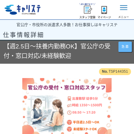
メニュー
スタッフ登録
マイページ
官公庁・市役所の派遣求人多数！お仕事探しはキャリステ
仕事情報詳細
【週2.5日～扶養内勤務OK】官公庁の受
急募
付・窓口対応/未経験歓迎
TSP144351