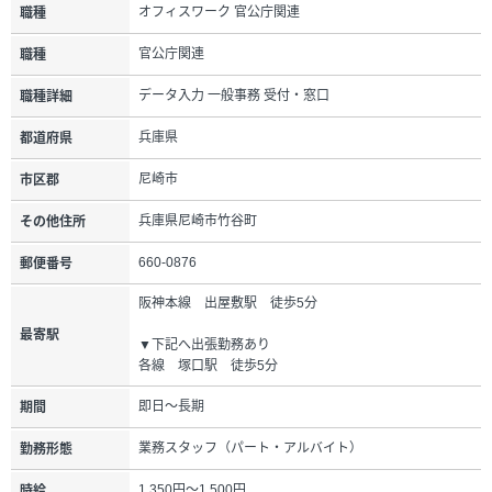
オフィスワーク 官公庁関連
職種
官公庁関連
職種
データ入力 一般事務 受付・窓口
職種詳細
兵庫県
都道府県
尼崎市
市区郡
兵庫県尼崎市竹谷町
その他住所
660-0876
郵便番号
阪神本線 出屋敷駅 徒歩5分
最寄駅
▼下記へ出張勤務あり
各線 塚口駅 徒歩5分
即日～長期
期間
業務スタッフ（パート・アルバイト）
勤務形態
1,350円～1,500円
時給