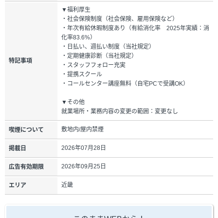
▼福利厚生
・社会保険制度（社会保険、雇用保険など）
・年次有給休暇制度あり（有給消化率 2025年実績：消
化率83.6%）
・日払い、週払い制度（当社規定）
・定期健康診断（当社規定）
特記事項
・スタッフフォロー充実
・提携スクール
・コールセンター講座無料（自宅PCで受講OK）
▼その他
就業場所・業務内容の変更の範囲：変更なし
敷地内/屋内禁煙
喫煙について
2026年07月28日
掲載日
2026年09月25日
広告有効期限
近畿
エリア