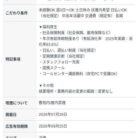
未経験OK 週3日～OK 土日休み 扶養内希望 日払いOK
こだわり条件
（当社規定） 中高年活躍中 交通費（規定有） 長期
▼福利厚生
・社会保険制度（社会保険、雇用保険など）
・年次有給休暇制度あり（有給消化率 2025年実績：消
化率83.6%）
・日払い、週払い制度（当社規定）
・定期健康診断（当社規定）
特記事項
・スタッフフォロー充実
・提携スクール
・コールセンター講座無料（自宅PCで受講OK）
▼その他
就業場所・業務内容の変更の範囲：変更なし
敷地内/屋内禁煙
喫煙について
2026年07月28日
掲載日
2026年09月25日
広告有効期限