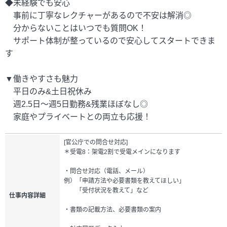
◆未経験でも安心
事前に丁寧なレクチャーがあるので不安は解消◎
分からないことはいつでも質問OK！
サポート体制が整っているので安心してスタートできま
す
▼働きやすさも魅力
平日のみ&土日祝休み
週2.5日～週5日勤務&残業ほぼなし◎
家庭やプライベートとの両立も応援！
[官公庁での問合せ対応]
＊受電8：架電2割で受電メインになります
・問合せ対応（電話、メール）
例）「申請方法や必要書類を教えてほしい」
「受付状況を教えて」など
仕事内容詳細
・書類の記載方法、必要書類の案内