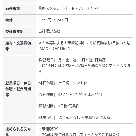
業務スタッフ（パート・アルバイト）
勤務形態
1,350円～1,500円
時給
当社規定支給
交通費支給
スキル等による＊研修期間中：時給変動なし/日払い・週
給与・交通費備
払いOK（当社規定）
考
[勤務曜日] 月～金 週2.5日～週5日勤務
※週2.5日とは：週2日と週3日勤務のMIXシフトとなりま
す
[休日休暇] 土日祝＋シフト休
就業曜日・休日
休暇・就業時間
[勤務時間] 08:50 ～ 17:20 ＊休憩60分
等
[研修期間] 9日間/同条件
[残業予定] ほとんどなし ＊業務状況による
・未経験OK
求められるスキ
・PC基本操作可能な方（文字入力ができればOK）
ル