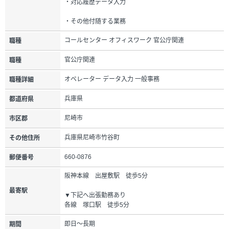
・対応履歴データ入力
・その他付随する業務
コールセンター オフィスワーク 官公庁関連
職種
官公庁関連
職種
オペレーター データ入力 一般事務
職種詳細
兵庫県
都道府県
尼崎市
市区郡
兵庫県尼崎市竹谷町
その他住所
660-0876
郵便番号
阪神本線 出屋敷駅 徒歩5分
最寄駅
▼下記へ出張勤務あり
各線 塚口駅 徒歩5分
即日～長期
期間