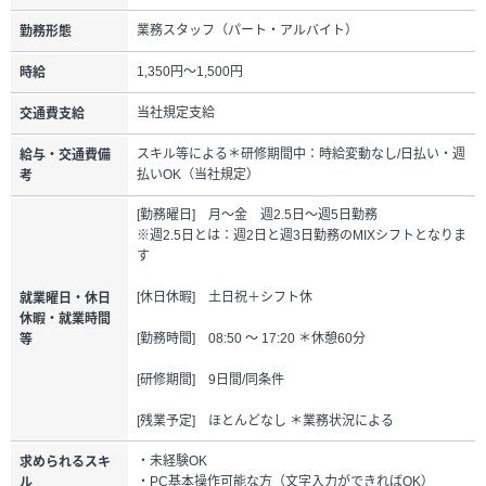
業務スタッフ（パート・アルバイト）
勤務形態
1,350円～1,500円
時給
当社規定支給
交通費支給
スキル等による＊研修期間中：時給変動なし/日払い・週
給与・交通費備
払いOK（当社規定）
考
[勤務曜日] 月～金 週2.5日～週5日勤務
※週2.5日とは：週2日と週3日勤務のMIXシフトとなりま
す
[休日休暇] 土日祝＋シフト休
就業曜日・休日
休暇・就業時間
[勤務時間] 08:50 ～ 17:20 ＊休憩60分
等
[研修期間] 9日間/同条件
[残業予定] ほとんどなし ＊業務状況による
・未経験OK
求められるスキ
・PC基本操作可能な方（文字入力ができればOK）
ル