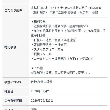
未経験OK 週3日～OK 土日休み 扶養内希望 日払いOK
こだわり条件
（当社規定） 中高年活躍中 交通費（規定有） 長期
▼福利厚生
・社会保険制度（社会保険、雇用保険など）
・年次有給休暇制度あり（有給消化率 2025年実績：消
化率83.6%）
・日払い、週払い制度（当社規定）
・定期健康診断（当社規定）
特記事項
・スタッフフォロー充実
・提携スクール
・コールセンター講座無料（自宅PCで受講OK）
▼その他
就業場所・業務内容の変更の範囲：変更なし
敷地内/屋内禁煙
喫煙について
2026年07月28日
掲載日
2026年09月25日
広告有効期限