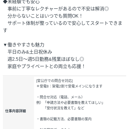
◆未経験でも安心
事前に丁寧なレクチャーがあるので不安は解消◎
分からないことはいつでも質問OK！
サポート体制が整っているので安心してスタートできま
す
▼働きやすさも魅力
平日のみ&土日祝休み
週2.5日～週5日勤務&残業ほぼなし◎
家庭やプライベートとの両立も応援！
[官公庁での問合せ対応]
＊受電8：架電2割で受電メインになります
・問合せ対応（電話、メール）
例）「申請方法や必要書類を教えてほしい」
「受付状況を教えて」など
仕事内容詳細
・書類の記載方法、必要書類の案内