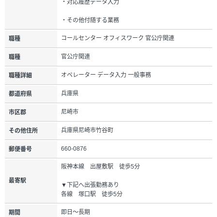
・対応履歴データ入力
・その他付随する業務
コールセンター オフィスワーク 官公庁関連
職種
官公庁関連
職種
オペレーター データ入力 一般事務
職種詳細
兵庫県
都道府県
尼崎市
市区郡
兵庫県尼崎市竹谷町
その他住所
660-0876
郵便番号
阪神本線 出屋敷駅 徒歩5分
最寄駅
▼下記へ出張勤務あり
各線 塚口駅 徒歩5分
即日～長期
期間