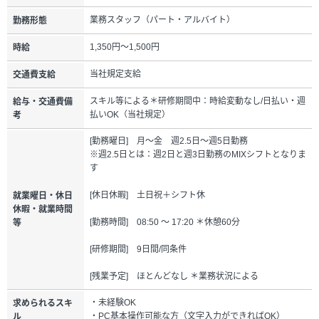
業務スタッフ（パート・アルバイト）
勤務形態
1,350円～1,500円
時給
当社規定支給
交通費支給
スキル等による＊研修期間中：時給変動なし/日払い・週
給与・交通費備
払いOK（当社規定）
考
[勤務曜日] 月～金 週2.5日～週5日勤務
※週2.5日とは：週2日と週3日勤務のMIXシフトとなりま
す
[休日休暇] 土日祝＋シフト休
就業曜日・休日
休暇・就業時間
[勤務時間] 08:50 ～ 17:20 ＊休憩60分
等
[研修期間] 9日間/同条件
[残業予定] ほとんどなし ＊業務状況による
・未経験OK
求められるスキ
・PC基本操作可能な方（文字入力ができればOK）
ル