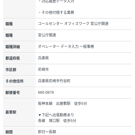
・対応履歴データ入力
・その他付随する業務
コールセンター オフィスワーク 官公庁関連
職種
官公庁関連
職種
オペレーター データ入力 一般事務
職種詳細
兵庫県
都道府県
尼崎市
市区郡
兵庫県尼崎市竹谷町
その他住所
660-0876
郵便番号
阪神本線 出屋敷駅 徒歩5分
最寄駅
▼下記へ出張勤務あり
各線 塚口駅 徒歩5分
即日～長期
期間