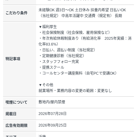
未経験OK 週3日～OK 土日休み 扶養内希望 日払いOK
こだわり条件
（当社規定） 中高年活躍中 交通費（規定有） 長期
▼福利厚生
・社会保険制度（社会保険、雇用保険など）
・年次有給休暇制度あり（有給消化率 2025年実績：消
化率83.6%）
・日払い、週払い制度（当社規定）
・定期健康診断（当社規定）
特記事項
・スタッフフォロー充実
・提携スクール
・コールセンター講座無料（自宅PCで受講OK）
▼その他
就業場所・業務内容の変更の範囲：変更なし
敷地内/屋内禁煙
喫煙について
2026年07月28日
掲載日
2026年09月25日
広告有効期限