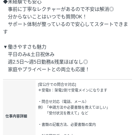
◆未経験でも安心
事前に丁寧なレクチャーがあるので不安は解消◎
分からないことはいつでも質問OK！
サポート体制が整っているので安心してスタートできま
す
▼働きやすさも魅力
平日のみ&土日祝休み
週2.5日～週5日勤務&残業ほぼなし◎
家庭やプライベートとの両立も応援！
[官公庁での問合せ対応]
＊受電8：架電2割で受電メインになります
・問合せ対応（電話、メール）
例）「申請方法や必要書類を教えてほしい」
「受付状況を教えて」など
仕事内容詳細
・書類の記載方法、必要書類の案内