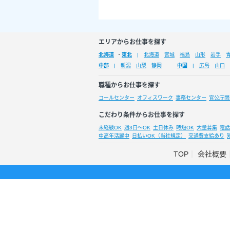
エリアからお仕事を探す
北海道
・
東北
北海道
宮城
福島
山形
岩手
中部
新潟
山梨
静岡
中国
広島
山口
職種からお仕事を探す
コールセンター
オフィスワーク
事務センター
官公庁関
こだわり条件からお仕事を探す
未経験OK
週3日～OK
土日休み
時短OK
大量募集
電話
中高年活躍中
日払いOK（当社規定）
交通費支給あり
TOP
会社概要