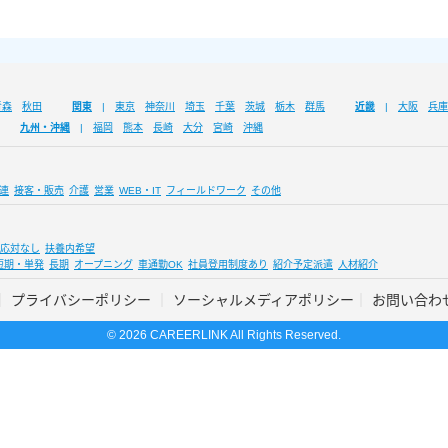
青森
秋田
関東
東京
神奈川
埼玉
千葉
茨城
栃木
群馬
近畿
大阪
兵庫
九州・沖縄
福岡
熊本
長崎
大分
宮崎
沖縄
連
接客・販売
介護
営業
WEB・IT
フィールドワーク
その他
応対なし
扶養内希望
短期・単発
長期
オープニング
車通勤OK
社員登用制度あり
紹介予定派遣
人材紹介
プライバシーポリシー
ソーシャルメディアポリシー
お問い合わ
© 2026 CAREERLINK All Rights Reserved.