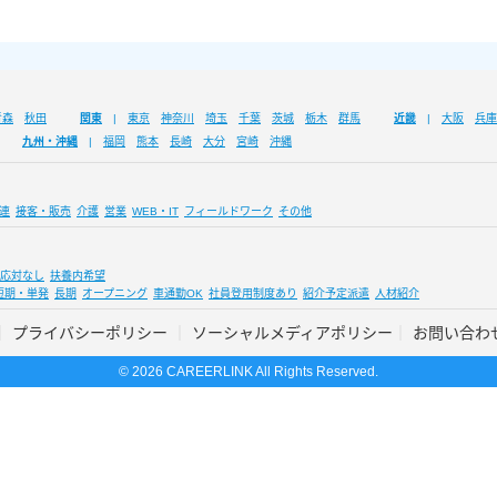
青森
秋田
関東
東京
神奈川
埼玉
千葉
茨城
栃木
群馬
近畿
大阪
兵庫
九州・沖縄
福岡
熊本
長崎
大分
宮崎
沖縄
連
接客・販売
介護
営業
WEB・IT
フィールドワーク
その他
応対なし
扶養内希望
短期・単発
長期
オープニング
車通勤OK
社員登用制度あり
紹介予定派遣
人材紹介
プライバシーポリシー
ソーシャルメディアポリシー
お問い合わ
© 2026 CAREERLINK All Rights Reserved.