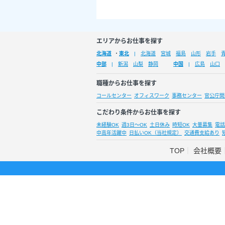
エリアからお仕事を探す
北海道
・
東北
北海道
宮城
福島
山形
岩手
中部
新潟
山梨
静岡
中国
広島
山口
職種からお仕事を探す
コールセンター
オフィスワーク
事務センター
官公庁関
こだわり条件からお仕事を探す
未経験OK
週3日～OK
土日休み
時短OK
大量募集
電話
中高年活躍中
日払いOK（当社規定）
交通費支給あり
TOP
会社概要