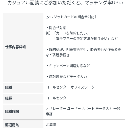
カジュアル面談にご参加いただくと、マッチング率UP♪♪
[クレジットカードの問合せ対応］
・問合せ対応
例）「カードを解約したい」
「電子マネーの設定方法が知りたい」など
仕事内容詳細
・解約処理、明細書再発行、iD再発行や住所変更
など各種手続き
・キャンペーン関連対応など
・応対履歴などデータ入力
コールセンター オフィスワーク
職種
コールセンター
職種
オペレーター ユーザーサポート データ入力 一般
職種詳細
事務
北海道
都道府県