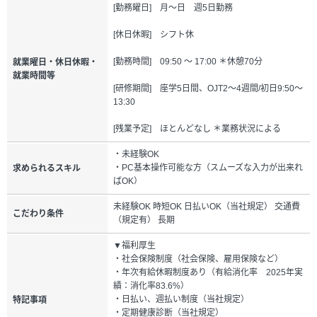
[勤務曜日] 月～日 週5日勤務
[休日休暇] シフト休
[勤務時間] 09:50 ～ 17:00 ＊休憩70分
就業曜日・休日休暇・
就業時間等
[研修期間] 座学5日間、OJT2～4週間/初日9:50～
13:30
[残業予定] ほとんどなし ＊業務状況による
・未経験OK
・PC基本操作可能な方（スムーズな入力が出来れ
求められるスキル
ばOK）
未経験OK 時短OK 日払いOK（当社規定） 交通費
こだわり条件
（規定有） 長期
▼福利厚生
・社会保険制度（社会保険、雇用保険など）
・年次有給休暇制度あり（有給消化率 2025年実
績：消化率83.6%）
・日払い、週払い制度（当社規定）
特記事項
・定期健康診断（当社規定）