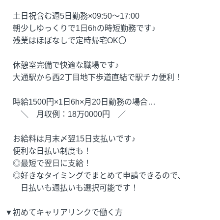
土日祝含む週5日勤務×09:50～17:00
朝少しゆっくりで1日6hの時短勤務です♪
残業はほぼなしで定時帰宅OK〇
休憩室完備で快適な職場です♪
大通駅から西2丁目地下歩道直結で駅チカ便利！
時給1500円×1日6h×月20日勤務の場合…
＼ 月収例：18万0000円 ／
お給料は月末〆翌15日支払いです♪
便利な日払い制度も！
◎最短で翌日に支給！
◎好きなタイミングでまとめて申請できるので、
日払いも週払いも選択可能です！
▼初めてキャリアリンクで働く方