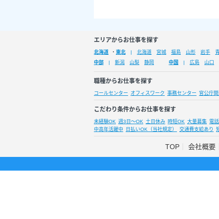
エリアからお仕事を探す
北海道
・
東北
北海道
宮城
福島
山形
岩手
中部
新潟
山梨
静岡
中国
広島
山口
職種からお仕事を探す
コールセンター
オフィスワーク
事務センター
官公庁関
こだわり条件からお仕事を探す
未経験OK
週3日～OK
土日休み
時短OK
大量募集
電話
中高年活躍中
日払いOK（当社規定）
交通費支給あり
TOP
会社概要