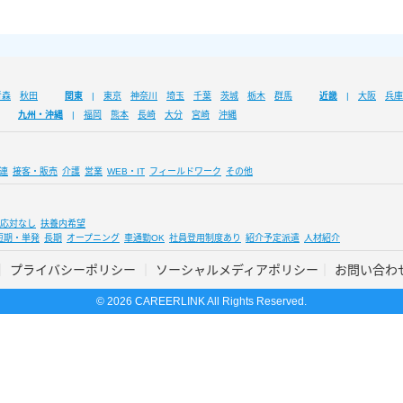
青森
秋田
関東
東京
神奈川
埼玉
千葉
茨城
栃木
群馬
近畿
大阪
兵庫
九州・沖縄
福岡
熊本
長崎
大分
宮崎
沖縄
連
接客・販売
介護
営業
WEB・IT
フィールドワーク
その他
応対なし
扶養内希望
短期・単発
長期
オープニング
車通勤OK
社員登用制度あり
紹介予定派遣
人材紹介
プライバシーポリシー
ソーシャルメディアポリシー
お問い合わ
© 2026 CAREERLINK All Rights Reserved.