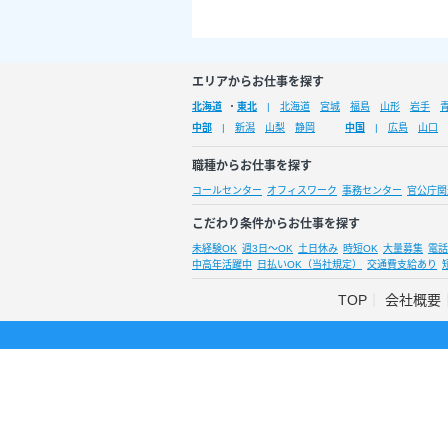
エリアからお仕事を探す
北海道
・
東北
北海道
宮城
福島
山形
岩手
中部
新潟
山梨
静岡
中国
広島
山口
職種からお仕事を探す
コールセンター
オフィスワーク
事務センター
官公庁関
こだわり条件からお仕事を探す
未経験OK
週3日～OK
土日休み
時短OK
大量募集
電話
中高年活躍中
日払いOK（当社規定）
交通費支給あり
TOP
会社概要