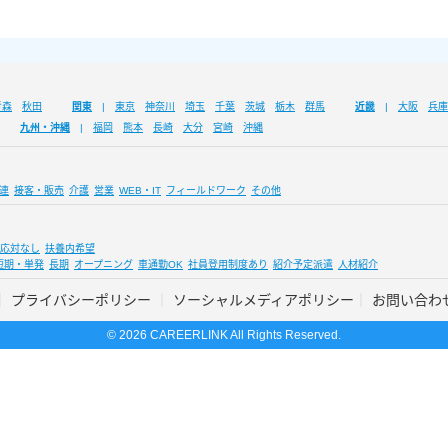
青森
秋田
関東
東京
神奈川
埼玉
千葉
茨城
栃木
群馬
近畿
大阪
兵庫
九州・沖縄
福岡
熊本
長崎
大分
宮崎
沖縄
連
接客・販売
介護
営業
WEB・IT
フィールドワーク
その他
応対なし
扶養内希望
短期・単発
長期
オープニング
車通勤OK
社員登用制度あり
紹介予定派遣
人材紹介
プライバシーポリシー
ソーシャルメディアポリシー
お問い合わ
© 2026 CAREERLINK All Rights Reserved.