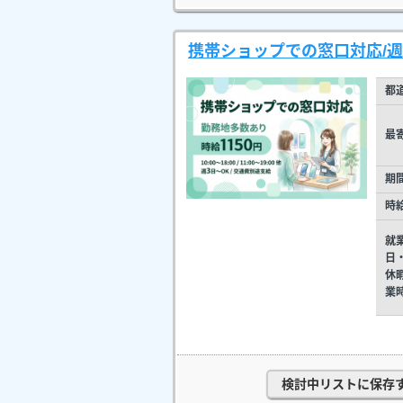
携帯ショップでの窓口対応/週
都
最
期
時
就
日
休
業
検討中リストに保存