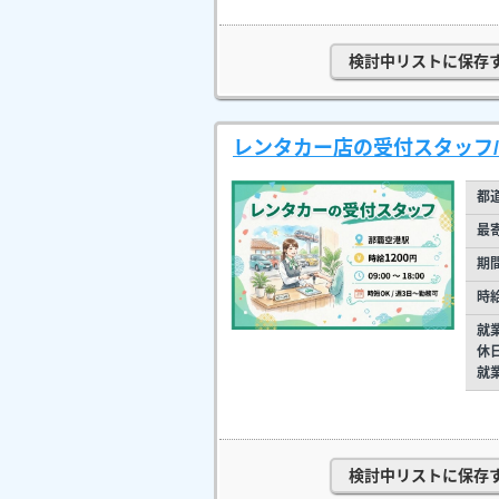
検討中リストに保存
レンタカー店の受付スタッフ/
都
最
期
時
就
休
就
検討中リストに保存