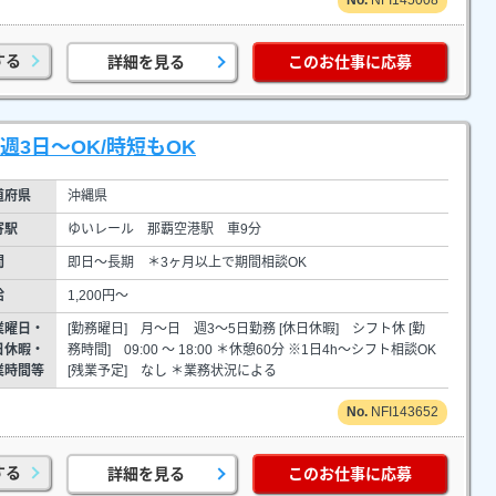
する
詳細を見る
このお仕事に応募
週3日～OK/時短もOK
道府県
沖縄県
寄駅
ゆいレール 那覇空港駅 車9分
間
即日～長期 ＊3ヶ月以上で期間相談OK
給
1,200円～
業曜日・
[勤務曜日] 月～日 週3～5日勤務 [休日休暇] シフト休 [勤
日休暇・
務時間] 09:00 ～ 18:00 ＊休憩60分 ※1日4h～シフト相談OK
業時間等
[残業予定] なし ＊業務状況による
NFI143652
する
詳細を見る
このお仕事に応募