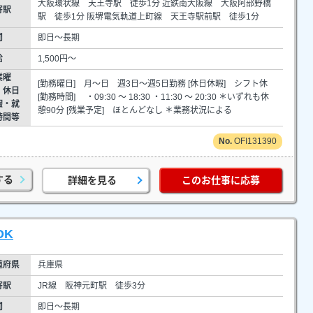
大阪環状線 天王寺駅 徒歩1分 近鉄南大阪線 大阪阿部野橋
寄駅
駅 徒歩1分 阪堺電気軌道上町線 天王寺駅前駅 徒歩1分
間
即日～長期
給
1,500円～
業曜
[勤務曜日] 月～日 週3日～週5日勤務 [休日休暇] シフト休
・休日
[勤務時間] ・09:30 ～ 18:30 ・11:30 ～ 20:30 ＊いずれも休
暇・就
憩90分 [残業予定] ほとんどなし ＊業務状況による
時間等
OFI131390
する
詳細を見る
このお仕事に応募
OK
道府県
兵庫県
寄駅
JR線 阪神元町駅 徒歩3分
間
即日～長期