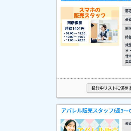
都
最
期
時
就
日
休
業
検討中リストに保存
アパレル販売スタッフ/週3～
都