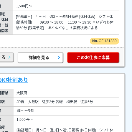
給
1,500円～
業曜
[勤務曜日] 月～日 週3日～週5日勤務 [休日休暇] シフト休
・休日
[勤務時間] ・09:30 ～ 18:00 ・11:00 ～ 19:30 ＊いずれも休
暇・就
憩60分 [残業予定] ほとんどなし ＊業務状況による
時間等
OFI131380
する
詳細を見る
このお仕事に応募
OK/社割あり
道府県
大阪府
寄駅
JR線 大阪駅 徒歩2分 各線 梅田駅 徒歩5分
間
即日～長期
給
1,500円～
業曜
[勤務曜日] 月～日 週3日～週5日勤務 [休日休暇] シフト休