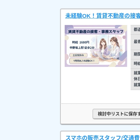
未経験OK！賃貸不動産の接客
都
最
期
時
就
休
就
検討中リストに保存
スマホの販売スタッフ/交通