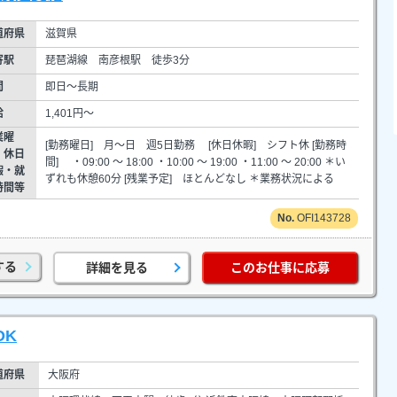
道府県
滋賀県
寄駅
琵琶湖線 南彦根駅 徒歩3分
間
即日～長期
給
1,401円～
業曜
[勤務曜日] 月～日 週5日勤務 [休日休暇] シフト休 [勤務時
・休日
間] ・09:00 ～ 18:00 ・10:00 ～ 19:00 ・11:00 ～ 20:00 ＊い
暇・就
ずれも休憩60分 [残業予定] ほとんどなし ＊業務状況による
時間等
OFI143728
する
詳細を見る
このお仕事に応募
OK
道府県
大阪府