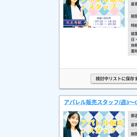
最
期
時
就
日
休
業
検討中リストに保存
アパレル販売スタッフ/週3～
都
最
期