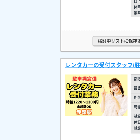
日
休
業
検討中リストに保存
レンタカーの受付スタッフ/
都
最
期
時
就
休
就