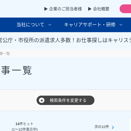
▶ 企業のご担当者様
▶ 会社概要
当社について
キャリアサポート・研修
官公庁・市役所の派遣求人多数！お仕事探しはキャリス
事一覧
仕事一覧
検索条件を変更する
▼
14
件ヒット
次の10件
(1～10件表示中)