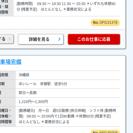
・休日
[勤務時間] 09:30 ～ 18:30 11:30 ～ 20:30 ＊いずれも休憩90
暇・就
分 [残業予定] ほとんどなし ＊業務状況による
時間等
OFI131378
する
詳細を見る
このお仕事に応募
駐車場完備
道府県
沖縄県
寄駅
ゆいレール 赤嶺駅 徒歩5分
間
即日～長期
給
1,220円～1,300円
業曜日・
[勤務曜日] 月～日 週5日勤務 [休日休暇] シフト休 [勤務時
日休暇・
間] 08:00 ～ 20:00内で1日8h勤務 ＊休憩60分 [残業予定]
業時間等
ほとんどなし ＊業務状況による
NFI145008