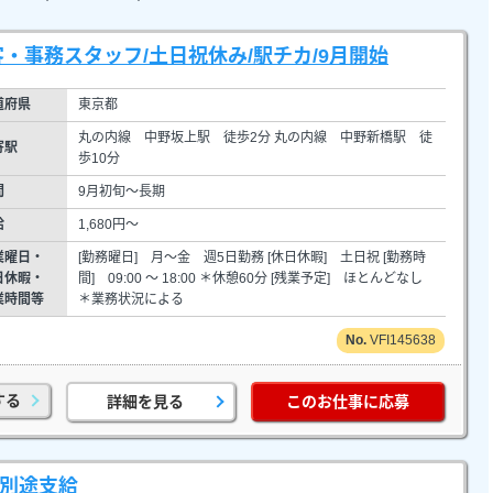
・事務スタッフ/土日祝休み/駅チカ/9月開始
道府県
東京都
丸の内線 中野坂上駅 徒歩2分 丸の内線 中野新橋駅 徒
寄駅
歩10分
間
9月初旬～長期
給
1,680円～
業曜日・
[勤務曜日] 月～金 週5日勤務 [休日休暇] 土日祝 [勤務時
日休暇・
間] 09:00 ～ 18:00 ＊休憩60分 [残業予定] ほとんどなし
業時間等
＊業務状況による
VFI145638
する
詳細を見る
このお仕事に応募
費別途支給