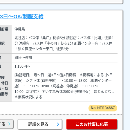
3日～OK/制服支給
道府県
沖縄県
北谷店：バス停「桑江」徒歩5分 読谷店：バス停「比謝」徒歩2
寄駅
分 沖縄店：バス停「中の町」徒歩2分 那覇インター店：バス停
「県立医療センター東口」徒歩2分
間
即日～長期
給
1,150円～
[勤務曜日] 月～日 週3日～週4日勤務 ＊勤務地による [休日
業曜
休暇] シフト休 [勤務時間] ・10:00 ～ 18:00（那覇インター
・休日
店） ・11:00 ～ 18:00（読谷店、沖縄店） ・11:00 ～
暇・就
19:00（北谷店） ＊いずれも休憩60分 [残業予定] ほとんどなし
時間等
＊業務状況による
NFI134667
する
詳細を見る
このお仕事に応募