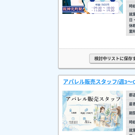
時
就
日
休
業
検討中リストに保存
アパレル販売スタッフ/週3～
都
最
期
時
就