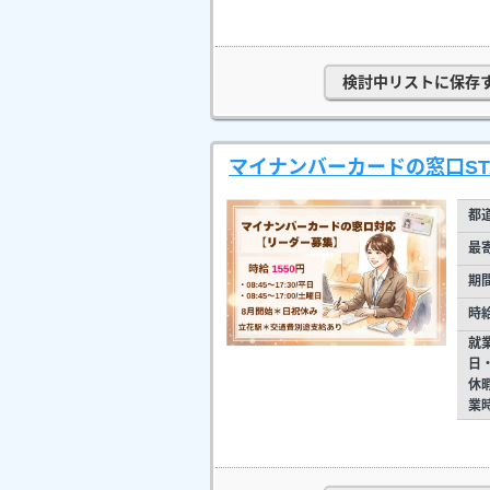
検討中リストに保存
マイナンバーカードの窓口STA
都
最
期
時
就
日
休
業