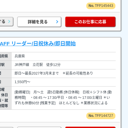
TFP145443
する
詳細を見る
このお仕事に応募
FF リーダー/日祝休み/即日開始
道府県
兵庫県
寄駅
JR神戸線 立花駅 徒歩12分
間
即日～最長2027年3月末まで ＊延長の可能性あり
給
1,550円～
業曜
[勤務曜日] 月～土 週5日勤務 [休日休暇] 日祝＋シフト休 [勤
・休日
務時間] ・08:45 ～ 17:30/平日 ・08:45 ～ 17:00/土曜日 ＊い
暇・就
ずれも休憩60分 [残業予定] ほとんどなし ＊業務状況による
時間等
TFP144727