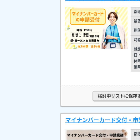
都
最
期
時
就
日
休
業
検討中リストに保存
マイナンバーカード交付・申請
都