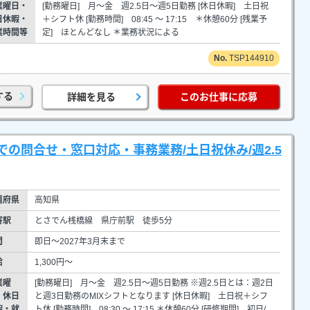
業曜日・
[勤務曜日] 月～金 週2.5日～週5日勤務 [休日休暇] 土日祝
日休暇・
＋シフト休 [勤務時間] 08:45 ～ 17:15 ＊休憩60分 [残業予
業時間等
定] ほとんどなし ＊業務状況による
TSP144910
する
詳細を見る
このお仕事に応募
の問合せ・窓口対応・事務業務/土日祝休み/週2.5
道府県
高知県
寄駅
とさでん桟橋線 県庁前駅 徒歩5分
間
即日～2027年3月末まで
給
1,300円～
業曜
[勤務曜日] 月～金 週2.5日～週5日勤務 ※週2.5日とは：週2日
・休日
と週3日勤務のMIXシフトとなります [休日休暇] 土日祝＋シフ
暇・就
ト休 [勤務時間] 08:30 ～ 17:15 ＊休憩60分 [研修期間] 初日/