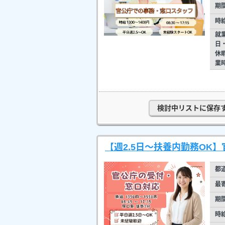
期
時
就
日
休
業
検討中リストに保存
【週2.5日～扶養内勤務OK
都
最
期
時