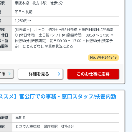
寄駅
京阪本線 枚方市駅 徒歩5分
間
即日～長期
給
1,250円～
業曜
[勤務曜日] 月～金 週2日～週5日勤務 ＊第四日曜日に勤務あ
・休日
り [休日休暇] 土日祝+シフト休 [勤務時間] 08:50 ～ 17:30 ＊
暇・就
休憩60分 [研修期間] 初日/09:00 ～ 17:00 ＊休憩60分 [残業予
時間等
定] ほとんどなし ＊業務状況による
WFP144949
する
詳細を見る
このお仕事に応募
オススメ】官公庁での事務・窓口スタッフ/扶養内勤
道府県
高知県
寄駅
とさでん桟橋線 県庁前駅 徒歩5分