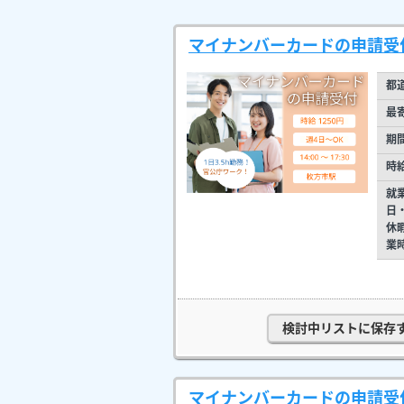
マイナンバーカードの申請受付/
都
最
期
時
就
日
休
業
検討中リストに保存
マイナンバーカードの申請受付