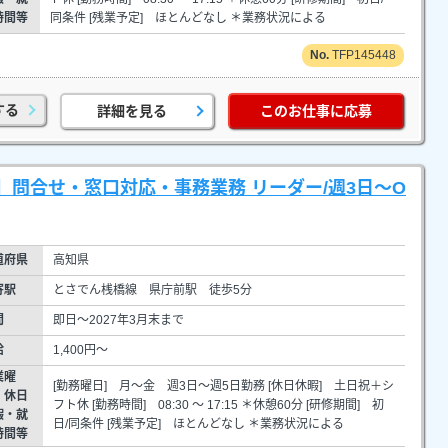
時間等
同条件 [残業予定] ほとんどなし ＊業務状況による
TFP145448
する
詳細を見る
このお仕事に応募
問合せ・窓口対応・事務業務 リーダー/週3日～O
道府県
高知県
寄駅
とさでん桟橋線 県庁前駅 徒歩5分
間
即日～2027年3月末まで
給
1,400円～
業曜
[勤務曜日] 月～金 週3日～週5日勤務 [休日休暇] 土日祝＋シ
・休日
フト休 [勤務時間] 08:30 ～ 17:15 ＊休憩60分 [研修期間] 初
暇・就
日/同条件 [残業予定] ほとんどなし ＊業務状況による
時間等