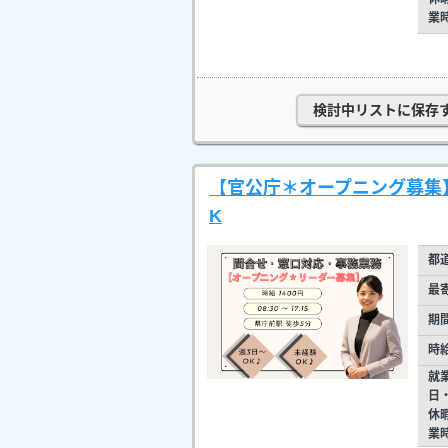
業
検討中リストに保存
【官公庁＊オープニング募集】
K
都
最
期
時
就
日
休
業