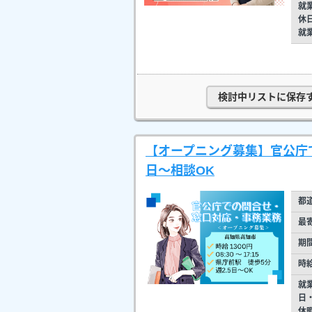
就
休
就
検討中リストに保存
【オープニング募集】官公庁で
日～相談OK
都
最
期
時
就
日
休