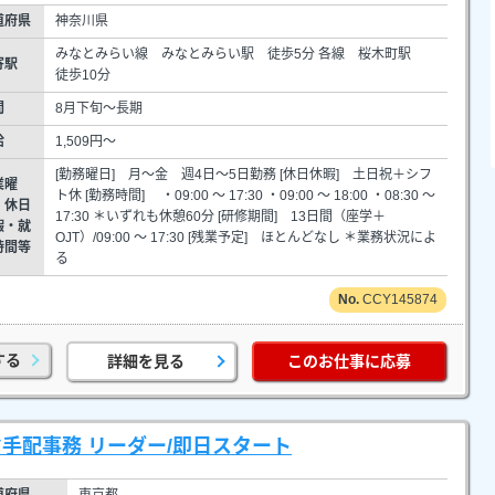
道府県
神奈川県
みなとみらい線 みなとみらい駅 徒歩5分 各線 桜木町駅
寄駅
徒歩10分
間
8月下旬～長期
給
1,509円～
[勤務曜日] 月～金 週4日～5日勤務 [休日休暇] 土日祝＋シフ
業曜
ト休 [勤務時間] ・09:00 ～ 17:30 ・09:00 ～ 18:00 ・08:30 ～
・休日
17:30 ＊いずれも休憩60分 [研修期間] 13日間（座学＋
暇・就
OJT）/09:00 ～ 17:30 [残業予定] ほとんどなし ＊業務状況によ
時間等
る
CCY145874
する
詳細を見る
このお仕事に応募
ヤ手配事務 リーダー/即日スタート
道府県
東京都