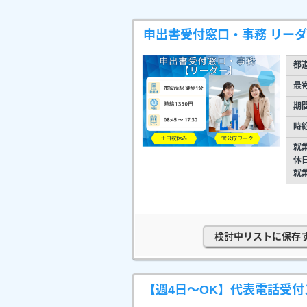
申出書受付窓口・事務 リーダ
都
最
期
時
就
休
就
検討中リストに保存
【週4日～OK】代表電話受付