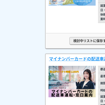
就
日
休
業
検討中リストに保存
マイナンバーカードの配送車運
都
最
期
時
就
日