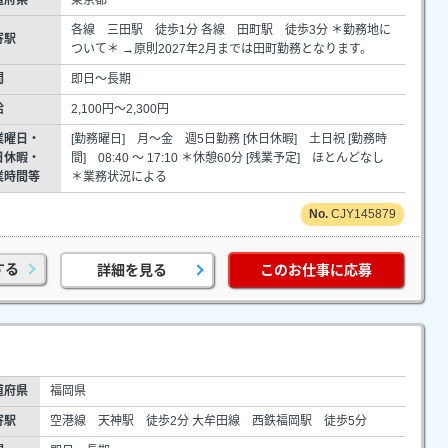
各線 三田駅 徒歩1分 各線 田町駅 徒歩3分 ＊勤務地に
寄駅
ついて＊ →原則2027年2月までは田町勤務となります。
間
即日～長期
給
2,100円～2,300円
業曜日・
[勤務曜日] 月～金 週5日勤務 [休日休暇] 土日祝 [勤務時
日休暇・
間] 08:40 ～ 17:10 ＊休憩60分 [残業予定] ほとんどなし
業時間等
＊業務状況による
CJY145879
する
詳細を見る
このお仕事に応募
道府県
福岡県
寄駅
空港線 天神駅 徒歩2分 大牟田線 西鉄福岡駅 徒歩5分