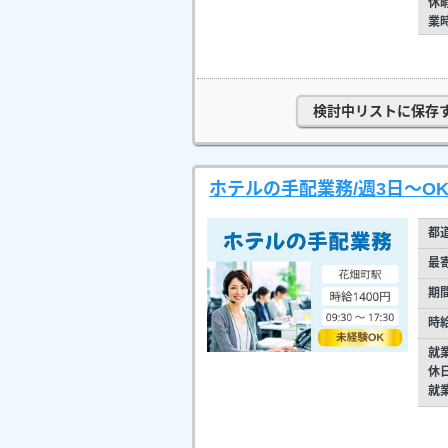
休
業
検討中リストに保存
ホテルの手配業務/週3日～OK
都
最
期
時
就
休
就