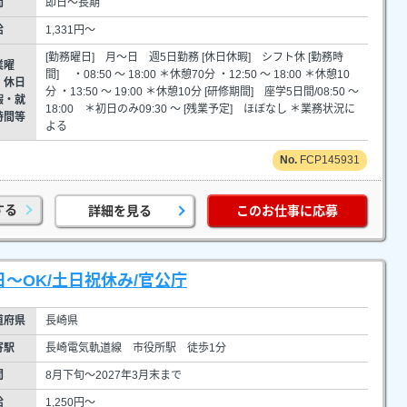
間
即日～長期
給
1,331円～
[勤務曜日] 月～日 週5日勤務 [休日休暇] シフト休 [勤務時
業曜
間] ・08:50 ～ 18:00 ＊休憩70分 ・12:50 ～ 18:00 ＊休憩10
・休日
分 ・13:50 ～ 19:00 ＊休憩10分 [研修期間] 座学5日間/08:50 ～
暇・就
18:00 ＊初日のみ09:30 ～ [残業予定] ほぼなし ＊業務状況に
時間等
よる
FCP145931
する
詳細を見る
このお仕事に応募
日～OK/土日祝休み/官公庁
道府県
長崎県
寄駅
長崎電気軌道線 市役所駅 徒歩1分
間
8月下旬～2027年3月末まで
給
1,250円～