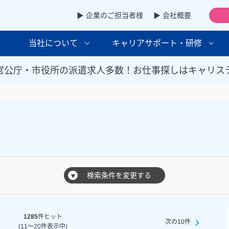
▶ 企業のご担当者様
▶ 会社概要
当社について
キャリアサポート・研修
官公庁・市役所の派遣求人多数！お仕事探しはキャリス
覧
検索条件を変更する
▼
1285
件ヒット
次の10件
(11～20件表示中)