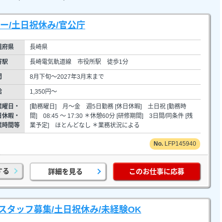
ー/土日祝休み/官公庁
道府県
長崎県
寄駅
長崎電気軌道線 市役所駅 徒歩1分
間
8月下旬～2027年3月末まで
給
1,350円～
業曜日・
[勤務曜日] 月～金 週5日勤務 [休日休暇] 土日祝 [勤務時
日休暇・
間] 08:45 ～ 17:30 ＊休憩60分 [研修期間] 3日間/同条件 [残
業時間等
業予定] ほとんどなし ＊業務状況による
LFP145940
する
詳細を見る
このお仕事に応募
スタッフ募集/土日祝休み/未経験OK