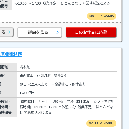
暇・就
み10:00 ～ 17:00 [残業予定] ほとんどなし ＊業務状況による
時間等
LFP145605
する
詳細を見る
このお仕事に応募
/期間限定
道府県
熊本県
寄駅
路面電車 花畑町駅 徒歩3分
間
即日～12月末まで ＊変動する可能性あり
給
1,400円～
業曜日・
[勤務曜日] 月～日 週3～5日勤務 [休日休暇] シフト休 [勤
日休暇・
務時間] 09:30 ～ 17:30 ＊休憩65分 [残業予定] ほとんどな
業時間等
し ＊業務状況による
FCP145901