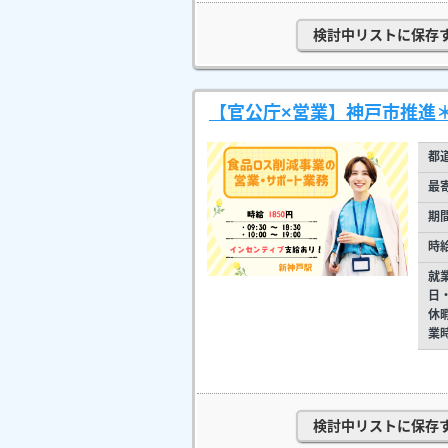
検討中リストに保存
【官公庁×営業】神戸市推進
都
最
期
時
就
日
休
業
検討中リストに保存