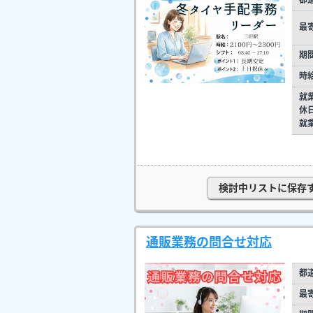
最
期
時
就
休
就
検討中リストに保存
通販業務の問合せ対応
都
最