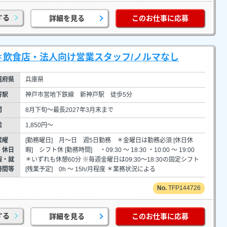
する
詳細を見る
このお仕事に応募
＊飲食店・法人向け営業スタッフ/ノルマなし
道府県
兵庫県
寄駅
神戸市営地下鉄線 新神戸駅 徒歩5分
間
8月下旬～最長2027年3月末まで
給
1,850円～
業曜
[勤務曜日] 月～日 週5日勤務 ＊金曜日は勤務必須 [休日休
・休日
暇] シフト休 [勤務時間] ・09:30 ～ 18:30 ・10:00 ～ 19:00
暇・就
＊いずれも休憩60分 ※毎週金曜日は09:30～18:30の固定シフト
時間等
[残業予定] 0h ～ 15h/月程度 ＊業務状況による
TFP144726
する
詳細を見る
このお仕事に応募