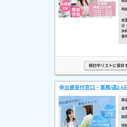
期
時
就
日
休
業
検討中リストに保存
申出書受付窓口・事務/週2.5
都
最
期
時