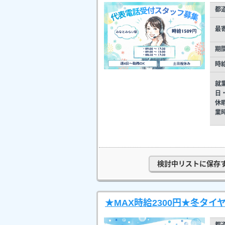
都
最
期
時
就
日
休
業
検討中リストに保存
★MAX時給2300円★冬タイ
都