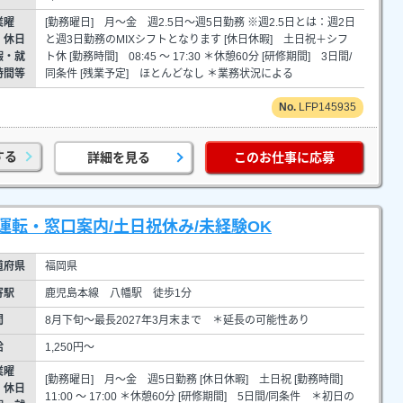
業曜
[勤務曜日] 月～金 週2.5日～週5日勤務 ※週2.5日とは：週2日
・休日
と週3日勤務のMIXシフトとなります [休日休暇] 土日祝＋シフ
暇・就
ト休 [勤務時間] 08:45 ～ 17:30 ＊休憩60分 [研修期間] 3日間/
時間等
同条件 [残業予定] ほとんどなし ＊業務状況による
LFP145935
する
詳細を見る
このお仕事に応募
転・窓口案内/土日祝休み/未経験OK
道府県
福岡県
寄駅
鹿児島本線 八幡駅 徒歩1分
間
8月下旬～最長2027年3月末まで ＊延長の可能性あり
給
1,250円～
業曜
[勤務曜日] 月～金 週5日勤務 [休日休暇] 土日祝 [勤務時間]
・休日
11:00 ～ 17:00 ＊休憩60分 [研修期間] 5日間/同条件 ＊初日の