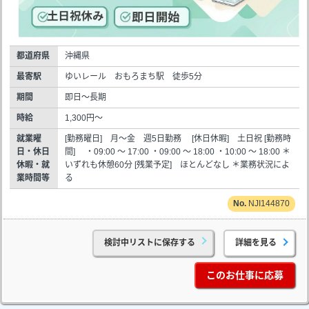
都道府県
沖縄県
最寄駅
ゆいレール おもろまち駅 徒歩5分
期間
即日～長期
時給
1,300円～
就業曜
[勤務曜日] 月～金 週5日勤務 [休日休暇] 土日祝 [勤務時
日・休日
間] ・09:00 ～ 17:00 ・09:00 ～ 18:00 ・10:00 ～ 18:00 ＊
休暇・就
いずれも休憩60分 [残業予定] ほとんどなし ＊業務状況によ
業時間等
る
NJI144870
検討中リストに保存する
詳細を見る
このお仕事に応募