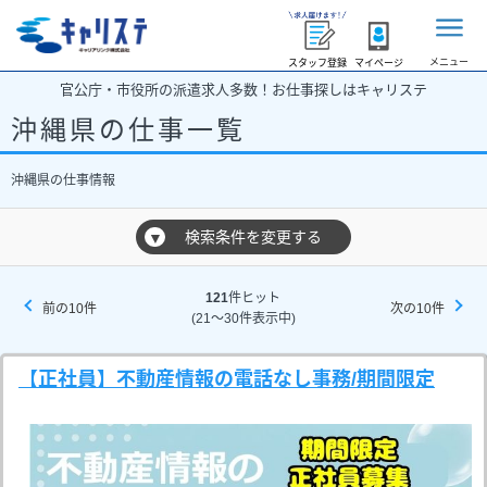
メニュー
スタッフ登録
マイページ
官公庁・市役所の派遣求人多数！お仕事探しはキャリステ
沖縄県の仕事一覧
沖縄県の仕事情報
検索条件を変更する
▼
121
件ヒット
前の10件
次の10件
(21～30件表示中)
【正社員】不動産情報の電話なし事務/期間限定