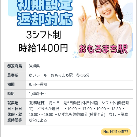
都道府県
沖縄県
最寄駅
ゆいレール おもろまち駅 徒歩5分
期間
即日～長期
時給
1,400円～
就業曜
[勤務曜日] 月～日 週5日勤務 [休日休暇] シフト休 [勤務時
日・休日
間] どちらか選択 ・10:00 ～ 17:00 ・10:00 ～ 18:30 ・
休暇・就
10:00 ～ 19:00 ＊いずれも休憩60分 [残業予定] なし ＊業務
業時間等
状況による
NJI144577