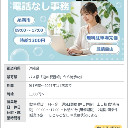
都道府県
沖縄県
最寄駅
バス停「道の駅豊崎」から徒歩4分
期間
9月初旬～2027年1月末まで
時給
1,300円～
就業曜
[勤務曜日] 月～金 週5日勤務 [休日休暇] 土日祝 [勤務時
日・休日
間] 09:00 ～ 17:00 ＊休憩60分 [研修期間] 2週間/同条件
休暇・就
[残業予定] ほとんどなし ＊業務状況による
業時間等
NJI145224