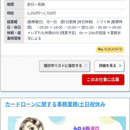
期間
即日～長期
時給
1,250円～1,750円
就業曜
[勤務曜日] 月～日 週5日勤務 [休日休暇] シフト休 [勤務時
日・休日
間] ・09:00 ～ 18:00 ・16:00 ～ 翌01:00 ・00:00 ～ 09:00
休暇・就
＊いずれも休憩60分 [残業予定] 0h ～ 20h/月程度 ＊業務状
業時間等
況による
NJI143478
検討中リストに保存する
詳細を見る
このお仕事に応募
カードローンに関する事務業務/土日祝休み