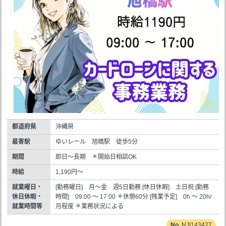
都道府県
沖縄県
最寄駅
ゆいレール 旭橋駅 徒歩5分
期間
即日～長期 ＊開始日相談OK
時給
1,190円～
就業曜日・
[勤務曜日] 月～金 週5日勤務 [休日休暇] 土日祝 [勤務
休日休暇・
時間] 09:00 ～ 17:00 ＊休憩60分 [残業予定] 0h ～ 20h/
就業時間等
月程度 ＊業務状況による
NJI143427