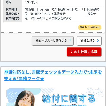
時給
1,350円～
就業曜日・
[勤務曜日] 月～金 週5日勤務 [休日休暇] 土日祝 [勤務時
休日休暇・
間] 09:00 ～ 17:30 ＊休憩60分 [残業予
就業時間等
定] ほとんどなし ＊業務状況による
NJI144046
検討中リストに保存する
詳細を見る
このお仕事に応募
電話対応なし♪書類チェック＆データ入力で“未来を
支える”事務ワーク★