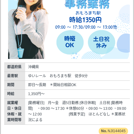
都道府県
沖縄県
最寄駅
ゆいレール おもろまち駅 徒歩9分
期間
即日～長期 ＊開始日相談OK
時給
1,350円～
就業曜
[勤務曜日] 月～金 週5日勤務 [休日休暇] 土日祝 [勤務時
日・休日
間] ・09:00 ～ 17:30 ＊休憩60分 ・09:00 ～ 13:00 ・09:00
休暇・就
～ 12:00 [残業予定] ほとんどなし ＊業務状
業時間等
況による
NJI144045