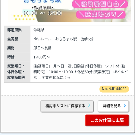
都道府県
沖縄県
最寄駅
ゆいレール おもろまち駅 徒歩5分
期間
即日～長期
時給
1,400円～
就業曜日・
[勤務曜日] 月～日 週5日勤務 [休日休暇] シフト休 [勤
休日休暇・
務時間] 10:00 ～ 19:00 ＊休憩60分 [残業予定] ほとんど
就業時間等
なし ＊業務状況による
NJI144022
検討中リストに保存する
詳細を見る
このお仕事に応募