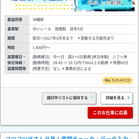
都道府県
沖縄県
最寄駅
ゆいレール 旭橋駅 徒歩5分
期間
即日～2027年3月末まで ＊変動する可能性あり
時給
1,400円～
就業曜日・
[勤務曜日] 月～日 週3～5日勤務 [休日休暇] シフト休
休日休暇・
[勤務時間] 09:45 ～ 18:15内で6h以上の勤務 ＊休憩60分
就業時間等
[残業予定] なし ＊業務状況による
NJI144218
検討中リストに保存する
詳細を見る
このお仕事に応募