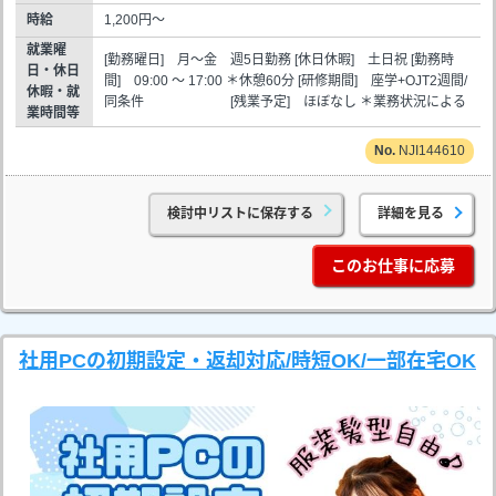
時給
1,200円～
就業曜
[勤務曜日] 月～金 週5日勤務 [休日休暇] 土日祝 [勤務時
日・休日
間] 09:00 ～ 17:00 ＊休憩60分 [研修期間] 座学+OJT2週間/
休暇・就
同条件 [残業予定] ほぼなし ＊業務状況による
業時間等
NJI144610
検討中リストに保存する
詳細を見る
このお仕事に応募
社用PCの初期設定・返却対応/時短OK/一部在宅OK