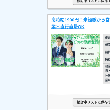
検討中リストに保存
高時給1900円！未経験から
業＊直行直帰OK
都
最
期
時
就
日
休
業
検討中リストに保存