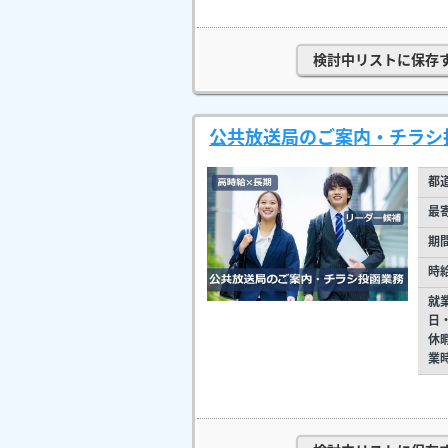
検討中リストに保存
公共放送局のご案内・チラシ
都
最
期
時
就
日
休
業