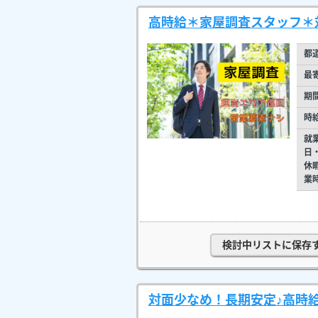
高時給＊家屋調査スタッフ＊
都
最
期
時
就
日
休
業
検討中リストに保存
対面少なめ！長期安定♪高時