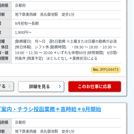
道府県
京都府
寄駅
地下鉄東西線 烏丸御池駅 徒歩1分
間
9月初旬～長期
給
1,900円～
業曜
[勤務曜日] 月～日 週5日勤務 ※土曜または日曜の勤務が必須
・休日
[休日休暇] シフト休 [勤務時間] ・09:30 ～ 18:00 ・10:30 ～
暇・就
19:00 ・11:30 ～ 20:00 ＊いずれも休憩60分 [研修期間] 6日間/
時間等
同条件 [残業予定] ほとんどなし ＊業務状況による
JFP144473
する
詳細を見る
このお仕事に応募
ご案内・チラシ投函業務＊高時給＊9月開始
道府県
京都府
寄駅
地下鉄東西線 烏丸御池駅 徒歩1分