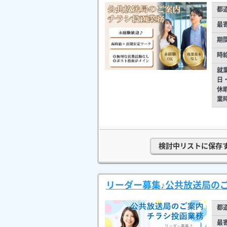
都
最
期
時
就
日
休
業
検討中リストに保存
リーダー募集♪公共放送局の
都
最