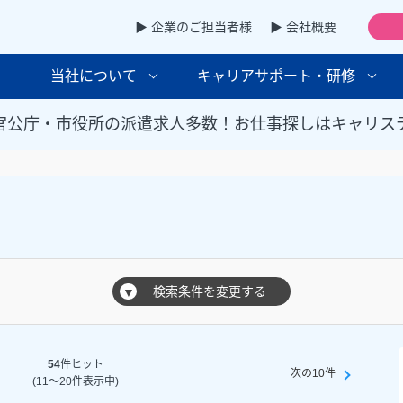
▶ 企業のご担当者様
▶ 会社概要
当社について
キャリアサポート・研修
官公庁・市役所の派遣求人多数！お仕事探しはキャリス
検索条件を変更する
▼
54
件ヒット
次の10件
(11～20件表示中)