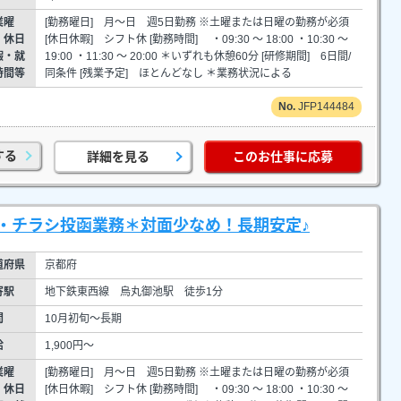
業曜
[勤務曜日] 月～日 週5日勤務 ※土曜または日曜の勤務が必須
・休日
[休日休暇] シフト休 [勤務時間] ・09:30 ～ 18:00 ・10:30 ～
暇・就
19:00 ・11:30 ～ 20:00 ＊いずれも休憩60分 [研修期間] 6日間/
時間等
同条件 [残業予定] ほとんどなし ＊業務状況による
JFP144484
する
詳細を見る
このお仕事に応募
・チラシ投函業務＊対面少なめ！長期安定♪
道府県
京都府
寄駅
地下鉄東西線 烏丸御池駅 徒歩1分
間
10月初旬～長期
給
1,900円～
業曜
[勤務曜日] 月～日 週5日勤務 ※土曜または日曜の勤務が必須
・休日
[休日休暇] シフト休 [勤務時間] ・09:30 ～ 18:00 ・10:30 ～