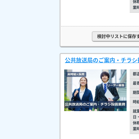
休
業
検討中リストに保存
公共放送局のご案内・チラシ
都
最
期
時
就
日
休
業