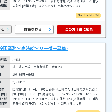
暇・就
19:00 ・11:30 ～ 20:00 ＊いずれも休憩60分 [研修期間] 6日間/
時間等
同条件 [残業予定] ほとんどなし ＊業務状況による
JFP145324
する
詳細を見る
このお仕事に応募
投函業務＊高時給＊リーダー募集♪
道府県
京都府
寄駅
地下鉄東西線 烏丸御池駅 徒歩1分
間
10月初旬～長期
給
2,300円～
業曜
[勤務曜日] 月～日 週5日勤務 ※土曜または日曜の勤務が必須
・休日
[休日休暇] シフト休 [勤務時間] ・09:30 ～ 18:00 ・10:30 ～
暇・就
19:00 ・11:30 ～ 20:00 ＊いずれも休憩60分 [研修期間] 6日間/
時間等
同条件 [残業予定] ほとんどなし ＊業務状況による