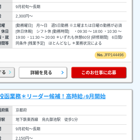
間
9月初旬～長期
給
2,300円～
業曜
[勤務曜日] 月～日 週5日勤務 ※土曜または日曜の勤務が必須
・休日
[休日休暇] シフト休 [勤務時間] ・09:30 ～ 18:00 ・10:30 ～
暇・就
19:00 ・11:30 ～ 20:00 ＊いずれも休憩60分 [研修期間] 6日間/
時間等
同条件 [残業予定] ほとんどなし ＊業務状況による
JFP144496
する
詳細を見る
このお仕事に応募
投函業務＊リーダー候補！高時給♪9月開始
道府県
京都府
寄駅
地下鉄東西線 烏丸御池駅 徒歩1分
間
9月初旬～長期
給
2,150円～