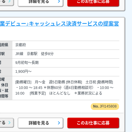
する
詳細を見る
このお仕事に応募
営業デビュー♪キャッシュレス決済サービスの提案営
道府県
京都府
寄駅
JR線 京都駅 徒歩8分
間
9月初旬～長期
給
1,900円～
業曜
[勤務曜日] 月～金 週5日勤務 [休日休暇] 土日祝 [勤務時間]
・休日
・10:00 ～ 18:45 ＊休憩60分（週4日勤務相談可） ・10:00 ～
暇・就
16:00 [残業予定] ほとんどなし ＊業務状況による
時間等
JFI145808
する
詳細を見る
このお仕事に応募