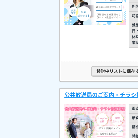
期
時
就
日
休
業
検討中リストに保存
公共放送局のご案内・チラシ
都
最
期
時