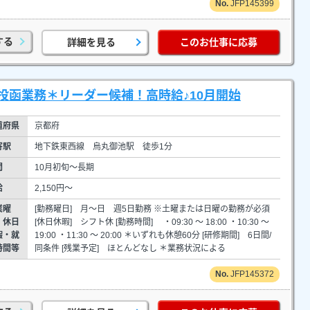
JFP145399
する
詳細を見る
このお仕事に応募
投函業務＊リーダー候補！高時給♪10月開始
道府県
京都府
寄駅
地下鉄東西線 烏丸御池駅 徒歩1分
間
10月初旬～長期
給
2,150円～
業曜
[勤務曜日] 月～日 週5日勤務 ※土曜または日曜の勤務が必須
・休日
[休日休暇] シフト休 [勤務時間] ・09:30 ～ 18:00 ・10:30 ～
暇・就
19:00 ・11:30 ～ 20:00 ＊いずれも休憩60分 [研修期間] 6日間/
時間等
同条件 [残業予定] ほとんどなし ＊業務状況による
JFP145372