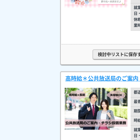
就
日
休
業
検討中リストに保存
高時給＊公共放送局のご案内
都
最
期
時
就
日