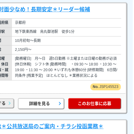
対面少なめ！長期安定＊リーダー候補
道府県
京都府
寄駅
地下鉄東西線 烏丸御池駅 徒歩1分
間
10月初旬～長期
給
2,150円～
業曜
[勤務曜日] 月～日 週5日勤務 ※土曜または日曜の勤務が必須
・休日
[休日休暇] シフト休 [勤務時間] ・09:30 ～ 18:00 ・10:30 ～
暇・就
19:00 ・11:30 ～ 20:00 ＊いずれも休憩60分 [研修期間] 6日間/
時間等
同条件 [残業予定] ほとんどなし ＊業務状況による
JSP145523
する
詳細を見る
このお仕事に応募
給＊公共放送局のご案内・チラシ投函業務＊