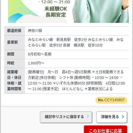
都道府県
神奈川県
みなとみらい線 新高島駅 徒歩2分 みなとみらい線 みな
最寄駅
とみらい駅 徒歩5分 各線 横浜駅 徒歩10分
期間
9月初旬～長期
時給
1,600円～
就業曜
[勤務曜日] 月～日 週4日～週5日勤務 ＊土日祝勤務できる
日・休日
方歓迎 [休日休暇] シフト休 [勤務時間] ・10:00 ～ 19:00 ・
休暇・就
12:00 ～ 21:00 ＊いずれも休憩60分 [研修期間] 4日間/12:00
業時間等
～ 21:00 [残業予定] ほとんどなし ＊業務状況による
CCY145807
検討中リストに保存する
詳細を見る
このお仕事に応募