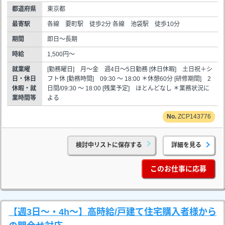
都道府県
東京都
最寄駅
各線 要町駅 徒歩2分 各線 池袋駅 徒歩10分
期間
即日～長期
時給
1,500円～
就業曜
[勤務曜日] 月～金 週4日～5日勤務 [休日休暇] 土日祝＋シ
日・休日
フト休 [勤務時間] 09:30 ～ 18:00 ＊休憩60分 [研修期間] 2
休暇・就
日間/09:30 ～ 18:00 [残業予定] ほとんどなし ＊業務状況に
業時間等
よる
ZCP143776
検討中リストに保存する
詳細を見る
このお仕事に応募
【週3日～・4h～】高時給/戸建て住宅購入者様から