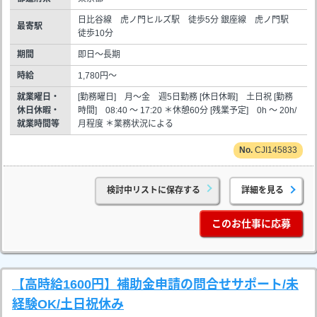
日比谷線 虎ノ門ヒルズ駅 徒歩5分 銀座線 虎ノ門駅
最寄駅
徒歩10分
期間
即日～長期
時給
1,780円～
就業曜日・
[勤務曜日] 月～金 週5日勤務 [休日休暇] 土日祝 [勤務
休日休暇・
時間] 08:40 ～ 17:20 ＊休憩60分 [残業予定] 0h ～ 20h/
就業時間等
月程度 ＊業務状況による
CJI145833
検討中リストに保存する
詳細を見る
このお仕事に応募
【高時給1600円】補助金申請の問合せサポート/未
経験OK/土日祝休み