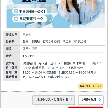
都道府県
東京都
最寄駅
各線 要町駅 徒歩2分 各線 池袋駅 徒歩10分
期間
即日～長期
時給
1,500円～
就業曜
[勤務曜日] 月～金 週4日～5日勤務 [休日休暇] 土日祝＋シ
日・休日
フト休 [勤務時間] 09:30 ～ 18:00 ＊休憩60分
休暇・就
13:00 ～ 18:00 [研修期間] 2日間/09:30 ～ 18:00 [残業予
業時間等
定] ほとんどなし ＊業務状況による
ZCP143777
検討中リストに保存する
詳細を見る