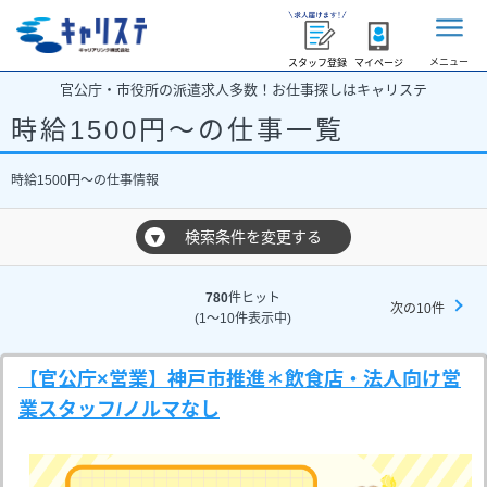
メニュー
スタッフ登録
マイページ
官公庁・市役所の派遣求人多数！お仕事探しはキャリステ
時給1500円～の仕事一覧
時給1500円～の仕事情報
検索条件を変更する
▼
780
件ヒット
次の10件
(1～10件表示中)
【官公庁×営業】神戸市推進＊飲食店・法人向け営
業スタッフ/ノルマなし