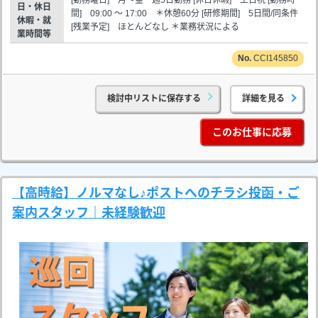
日・休日
間] 09:00 ～ 17:00 ＊休憩60分 [研修期間] 5日間/同条件
休暇・就
[残業予定] ほとんどなし ＊業務状況による
業時間等
CCI145850
検討中リストに保存する
詳細を見る
このお仕事に応募
【高時給】ノルマなし♪ポストへのチラシ投函・ご
案内スタッフ｜未経験歓迎