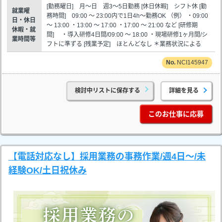
[勤務曜日] 月～日 週3～5日勤務 [休日休暇] シフト休 [勤
就業曜
務時間] 09:00 ～ 23:00内で1日4h～勤務OK （例） ・09:00
日・休日
～ 13:00 ・13:00 ～ 17:00 ・17:00 ～ 21:00 など [研修期
休暇・就
間] ・導入研修4日間/09:00 ～ 18:00 ・現場研修1ヶ月間/シ
業時間等
フトに準ずる [残業予定] ほとんどなし ＊業務状況による
NCI145947
検討中リストに保存する
詳細を見る
このお仕事に応募
【電話対応なし】採用業務の事務作業/週4日～/未
経験OK/土日祝休み