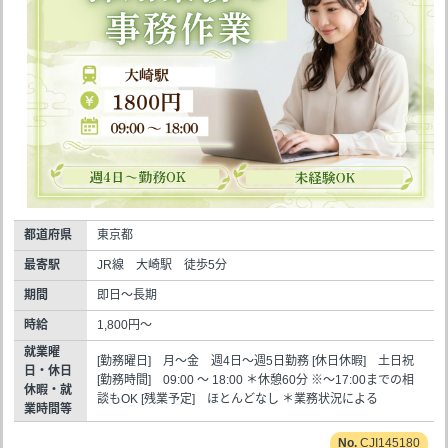
都道府県
東京都
最寄駅
JR線 大崎駅 徒歩5分
期間
即日～長期
時給
1,800円～
就業曜
[勤務曜日] 月～金 週4日～週5日勤務 [休日休暇] 土日祝
日・休日
[勤務時間] 09:00 ～ 18:00 ＊休憩60分 ※～17:00までの相
休暇・就
談もOK [残業予定] ほとんどなし ＊業務状況による
業時間等
CJI145180