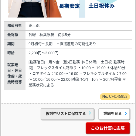
都道府県
東京都
最寄駅
各線 秋葉原駅 徒歩5分
期間
9月初旬～長期 ＊直接雇用の可能性あり
時給
2,200円～3,000円
[勤務曜日] 月～金 週5日勤務 [休日休暇] 土日祝 [勤務時
就業曜
間] フレックスタイム制あり ・10:00 ～ 19:00 ＊休憩60分
日・休日
・コアタイム：10:00 ～ 16:00 ・フレキシブルタイム：7:00
休暇・就
～ 10:00／16:00 ～ 22:00 [残業予定] 10h ～ 20h/月程度 ＊
業時間等
業務状況による
CFI145852
検討中リストに保存する
詳細を見る
このお仕事に応募