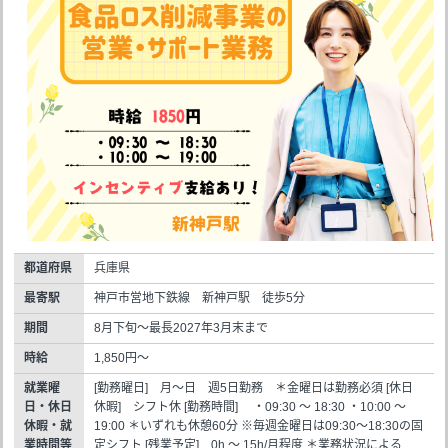
都道府県
兵庫県
最寄駅
神戸市営地下鉄線 新神戸駅 徒歩5分
期間
8月下旬～最長2027年3月末まで
時給
1,850円～
就業曜
[勤務曜日] 月～日 週5日勤務 ＊金曜日は勤務必須 [休日
日・休日
休暇] シフト休 [勤務時間] ・09:30 ～ 18:30 ・10:00 ～
休暇・就
19:00 ＊いずれも休憩60分 ※毎週金曜日は09:30～18:30の固
業時間等
定シフト [残業予定] 0h ～ 15h/月程度 ＊業務状況による