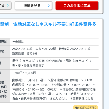
する
詳細を見る
このお仕事に応募
登録制｜電話対応なし＊スキル不要◎好条件案件多
道府県
神奈川県
みなとみらい線 みなとみらい駅 徒歩4分 みなとみらい線
寄駅
新高島駅 徒歩6分
単発（1か月以内）/ 短期（3か月以内）/ 長期（3か月以上）/
間
春・夏・冬休み期間限定
給
1,600円～2,300円
[勤務曜日] 月～日 週3日～週5日勤務 [休日休暇] シフト休
業曜
[勤務時間] ・09:00 ～ 18:00 ＊休憩60分 ・16:00 ～ 23:00 ＊
・休日
休憩60分 ・24:00 ～ 翌5：00など ＊休憩60分 勤務時間はご希
暇・就
望にあわせて多数ご紹介！ 週3日以上、1日3時間からOK シフト
時間等
自由・自己申告 [残業予定] ほとんどなし ＊業務状況による
CSY127750