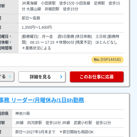
JR東海線 小田原駅 徒歩15分 小田急線 足柄駅 徒歩15
寄駅
分 大雄山線 井細田駅 徒歩15分
間
即日～長期
給
1,350円～1,400円
業曜日・
[勤務曜日] 月～金 週5日勤務 [休日休暇] 土日祝 [勤務時
日休暇・
間] 08:15 ～ 17:15 ＊休憩60分 [残業予定] ほとんどなし
業時間等
＊業務状況による
DSP144181
する
詳細を見る
このお仕事に応募
務 リーダー/月曜休み/1日6h勤務
道府県
神奈川県
寄駅
JR線 向河原駅 徒歩10分 JR線 武蔵小杉駅 徒歩12分
間
即日～2027年3月末まで ＊即日開始も相談OK