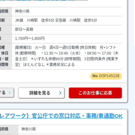
道府県
神奈川県
寄駅
JR線 川崎駅 徒歩5分 京急線 川崎駅 徒歩5分
間
即日～長期
給
1,700円～1,800円
業曜
[勤務曜日] 火～日 週4日～週5日勤務 [休日休暇] 月+シフト
・休日
休 [勤務時間] ・11:30 ～ 19:40（火水） ・08:50 ～ 17:00（木
暇・就
金土日） ＊いずれも休憩60分 [研修期間] 2日間/同条件 [残業予
時間等
定] ほとんどなし ＊業務状況による
DSP145128
する
詳細を見る
このお仕事に応募
レアワーク】官公庁での窓口対応・事務/車通勤OK
道府県
神奈川県