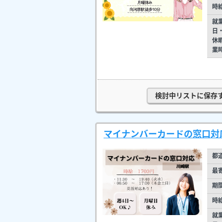
時
就
日
休
業
検討中リストに保存
マイナンバーカードの窓口対応
都
最
期
時
就