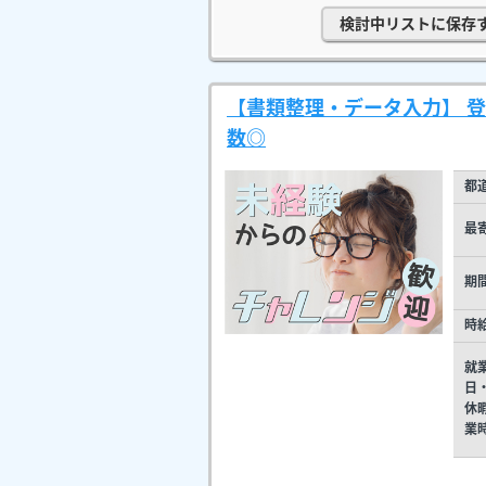
検討中リストに保存
【書類整理・データ入力】 
数◎
都
最
期
時
就
日
休
業