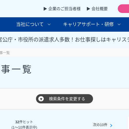
▶ 企業のご担当者様
▶ 会社概要
当社について
キャリアサポート・研修
官公庁・市役所の派遣求人多数！お仕事探しはキャリス
事一覧
仕事一覧
検索条件を変更する
▼
32
件ヒット
次の10件
(1～10件表示中)