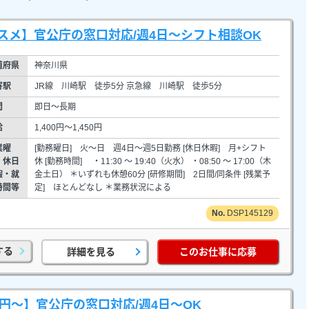
スメ】官公庁の窓口対応/週4日～シフト相談OK
道府県
神奈川県
寄駅
JR線 川崎駅 徒歩5分 京急線 川崎駅 徒歩5分
間
即日～長期
給
1,400円～1,450円
業曜
[勤務曜日] 火～日 週4日～週5日勤務 [休日休暇] 月+シフト
・休日
休 [勤務時間] ・11:30 ～ 19:40（火水） ・08:50 ～ 17:00（木
暇・就
金土日） ＊いずれも休憩60分 [研修期間] 2日間/同条件 [残業予
時間等
定] ほとんどなし ＊業務状況による
DSP145129
する
詳細を見る
このお仕事に応募
0円～】官公庁の窓口対応/週4日～OK