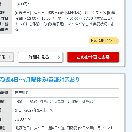
給
1,400円～
業曜
[勤務曜日] 火～日 週5日勤務 [休日休暇] 月＋シフト休 [勤務
・休日
時間] ・12:00 ～ 19:00（火水） ・10:00 ～ 17:00（木金土日）
暇・就
＊いずれも休憩60分 [残業予定] ほとんどなし ＊業務状況によ
時間等
る
DJP144899
する
詳細を見る
このお仕事に応募
/週4日～/月曜休み/英語対応あり
道府県
神奈川県
寄駅
JR線 川崎駅 徒歩5分 京急線 川崎駅 徒歩5分
間
即日～2027年3月末まで
給
1,700円～
業曜
[勤務曜日] 火～日 週4日～週5日勤務 [休日休暇] 月+シフト