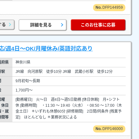
DFP144959
する
詳細を見る
このお仕事に応募
/週4日～OK/月曜休み/英語対応あり
道府県
神奈川県
寄駅
JR線 向河原駅 徒歩10分 JR線 武蔵小杉駅 徒歩12分
間
9月初旬～長期
給
1,700円～
業曜
[勤務曜日] 火～日 週4日～週5日勤務 [休日休暇] 月+シフト
・休日
休 [勤務時間] ・11:30 ～ 19:40（火水） ・08:50 ～ 17:00（木
暇・就
金土日） ＊いずれも休憩60分 [研修期間] 2日間/同条件 [残業予
時間等
定] ほとんどなし ＊業務状況による
DFP146000