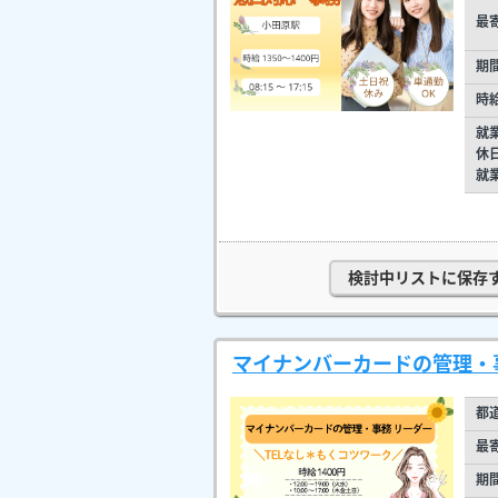
最
期
時
就
休
就
検討中リストに保存
マイナンバーカードの管理・事
都
最
期