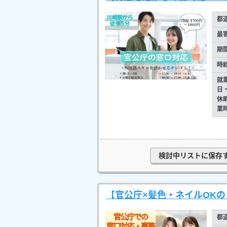
都
最
期
時
就
日
休
業
検討中リストに保存
【官公庁×髪色・ネイルOKの
都