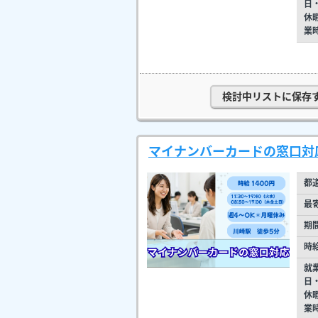
日
休
業
検討中リストに保存
マイナンバーカードの窓口対応
都
最
期
時
就
日
休
業