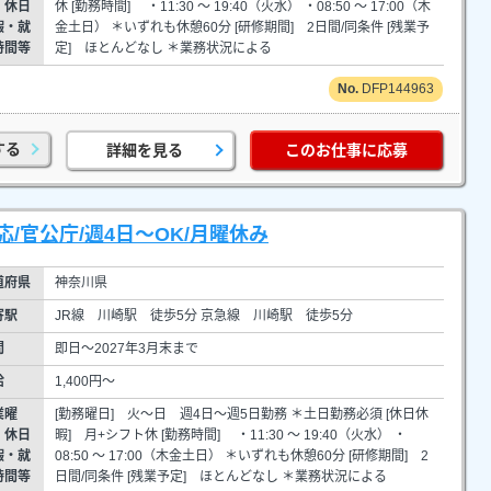
・休日
休 [勤務時間] ・11:30 ～ 19:40（火水） ・08:50 ～ 17:00（木
暇・就
金土日） ＊いずれも休憩60分 [研修期間] 2日間/同条件 [残業予
時間等
定] ほとんどなし ＊業務状況による
DFP144963
する
詳細を見る
このお仕事に応募
/官公庁/週4日～OK/月曜休み
道府県
神奈川県
寄駅
JR線 川崎駅 徒歩5分 京急線 川崎駅 徒歩5分
間
即日～2027年3月末まで
給
1,400円～
業曜
[勤務曜日] 火～日 週4日～週5日勤務 ＊土日勤務必須 [休日休
・休日
暇] 月+シフト休 [勤務時間] ・11:30 ～ 19:40（火水） ・
暇・就
08:50 ～ 17:00（木金土日） ＊いずれも休憩60分 [研修期間] 2
時間等
日間/同条件 [残業予定] ほとんどなし ＊業務状況による