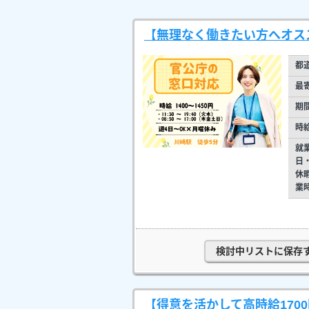
【無理なく働きたい方へオス
都
最
期
時
就
日
休
業
検討中リストに保存
【得意を活かして高時給170