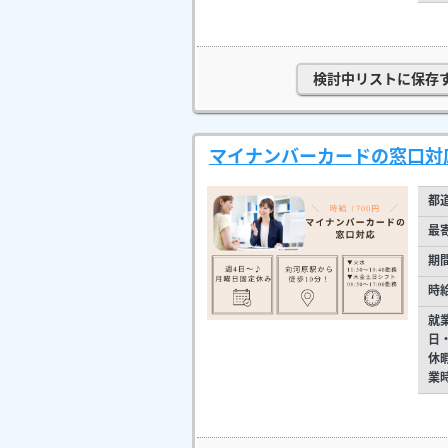
検討中リストに保存
マイナンバーカードの窓口対応
都
最
期
時
就
日
休
業