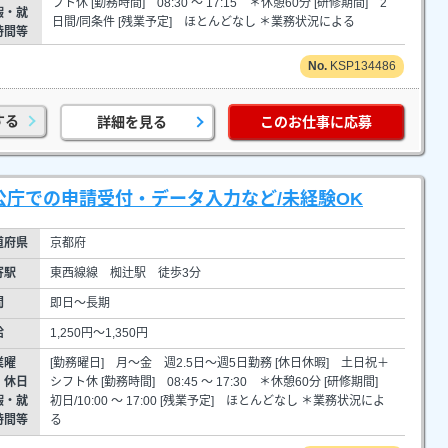
フト休 [勤務時間] 08:30 ～ 17:15 ＊休憩60分 [研修期間] 2
暇・就
日間/同条件 [残業予定] ほとんどなし ＊業務状況による
時間等
KSP134486
する
詳細を見る
このお仕事に応募
官公庁での申請受付・データ入力など/未経験OK
道府県
京都府
寄駅
東西線線 椥辻駅 徒歩3分
間
即日～長期
給
1,250円～1,350円
業曜
[勤務曜日] 月～金 週2.5日～週5日勤務 [休日休暇] 土日祝＋
・休日
シフト休 [勤務時間] 08:45 ～ 17:30 ＊休憩60分 [研修期間]
暇・就
初日/10:00 ～ 17:00 [残業予定] ほとんどなし ＊業務状況によ
時間等
る