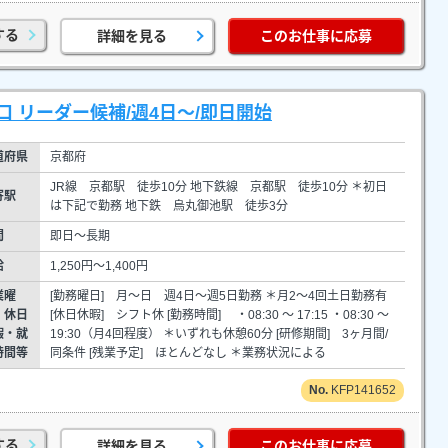
する
詳細を見る
このお仕事に応募
 リーダー候補/週4日～/即日開始
道府県
京都府
JR線 京都駅 徒歩10分 地下鉄線 京都駅 徒歩10分 ＊初日
寄駅
は下記で勤務 地下鉄 烏丸御池駅 徒歩3分
間
即日～長期
給
1,250円～1,400円
業曜
[勤務曜日] 月～日 週4日～週5日勤務 ＊月2～4回土日勤務有
・休日
[休日休暇] シフト休 [勤務時間] ・08:30 ～ 17:15 ・08:30 ～
暇・就
19:30（月4回程度） ＊いずれも休憩60分 [研修期間] 3ヶ月間/
時間等
同条件 [残業予定] ほとんどなし ＊業務状況による
KFP141652
する
詳細を見る
このお仕事に応募