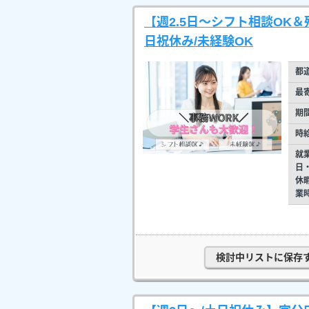
【週2.5日～シフト相談OK
日祝休み/未経験OK
都
最
期
時
就
日
休
業
検討中リストに保存