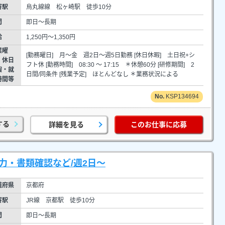
寄駅
烏丸線線 松ヶ崎駅 徒歩10分
間
即日～長期
給
1,250円～1,350円
業曜
[勤務曜日] 月～金 週2日～週5日勤務 [休日休暇] 土日祝+シ
・休日
フト休 [勤務時間] 08:30 ～ 17:15 ＊休憩60分 [研修期間] 2
暇・就
日間/同条件 [残業予定] ほとんどなし ＊業務状況による
時間等
KSP134694
する
詳細を見る
このお仕事に応募
力・書類確認など/週2日～
道府県
京都府
寄駅
JR線 京都駅 徒歩10分
間
即日～長期