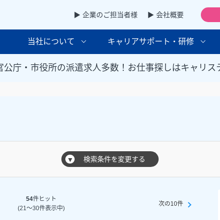
▶ 企業のご担当者様
▶ 会社概要
当社について
キャリアサポート・研修
官公庁・市役所の派遣求人多数！お仕事探しはキャリス
検索条件を変更する
▼
54
件ヒット
次の10件
(21～30件表示中)