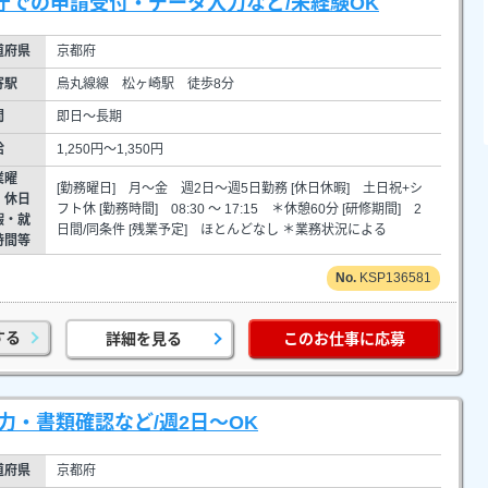
庁での申請受付・データ入力など/未経験OK
道府県
京都府
寄駅
烏丸線線 松ヶ崎駅 徒歩8分
間
即日～長期
給
1,250円～1,350円
業曜
[勤務曜日] 月～金 週2日～週5日勤務 [休日休暇] 土日祝+シ
・休日
フト休 [勤務時間] 08:30 ～ 17:15 ＊休憩60分 [研修期間] 2
暇・就
日間/同条件 [残業予定] ほとんどなし ＊業務状況による
時間等
KSP136581
する
詳細を見る
このお仕事に応募
力・書類確認など/週2日～OK
道府県
京都府