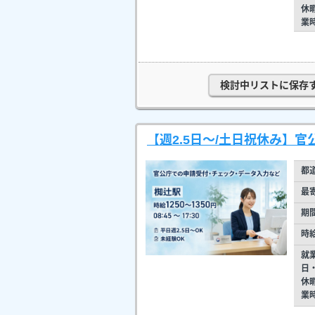
休
業
検討中リストに保存
【週2.5日～/土日祝休み】
都
最
期
時
就
日
休
業