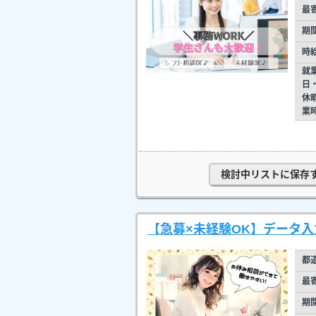
最
期
時
就
日
休
業
検討中リストに保存
【急募×未経験OK】データ入
都
最
期