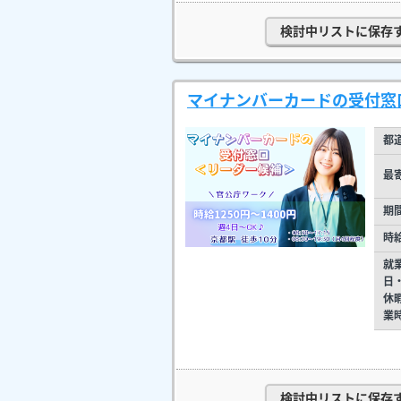
検討中リストに保存
マイナンバーカードの受付窓口
都
最
期
時
就
日
休
業
検討中リストに保存