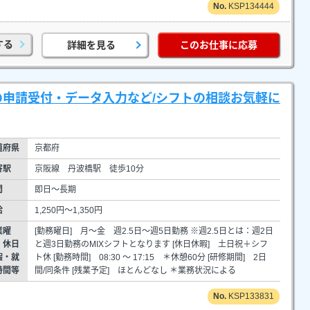
KSP134444
する
詳細を見る
このお仕事に応募
の申請受付・データ入力など/シフトの相談お気軽に
道府県
京都府
寄駅
京阪線 丹波橋駅 徒歩10分
間
即日～長期
給
1,250円～1,350円
業曜
[勤務曜日] 月～金 週2.5日～週5日勤務 ※週2.5日とは：週2日
・休日
と週3日勤務のMIXシフトとなります [休日休暇] 土日祝＋シフ
暇・就
ト休 [勤務時間] 08:30 ～ 17:15 ＊休憩60分 [研修期間] 2日
時間等
間/同条件 [残業予定] ほとんどなし ＊業務状況による
KSP133831