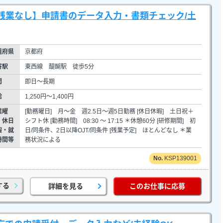
＆残業なし】申請書のデータ入力・書類チェック/土
道府県
京都府
寄駅
東西線 醍醐駅 徒歩5分
間
即日～長期
給
1,250円～1,400円
業曜
[勤務曜日] 月～金 週2.5日～週5日勤務 [休日休暇] 土日祝＋
・休日
シフト休 [勤務時間] 08:30 ～ 17:15 ＊休憩60分 [研修期間] 初
暇・就
日/同条件、2日以降OJT/同条件 [残業予定] ほとんどなし ＊業
時間等
務状況による
KSP139001
する
詳細を見る
このお仕事に応募