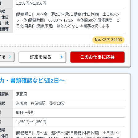
給
1,250円～1,350円
業曜
[勤務曜日] 月～金 週2日～週5日勤務 [休日休暇] 土日祝+シ
・休日
フト休 [勤務時間] 08:30 ～ 17:15 ＊休憩60分 [研修期間] 2
暇・就
日間/同条件 [残業予定] ほとんどなし ＊業務状況による
時間等
KSP134503
する
詳細を見る
このお仕事に応募
力・書類確認など/週2日～
道府県
京都府
寄駅
京阪線 丹波橋駅 徒歩10分
間
即日～長期
給
1,250円～1,350円
業曜
[勤務曜日] 月～金 週2日～週5日勤務 [休日休暇] 土日祝+シ
・休日