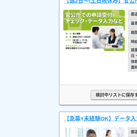
【週2日～/土日祝休み】官公
都
最
期
時
就
日
休
業
検討中リストに保存
【急募×未経験OK】データ入
都