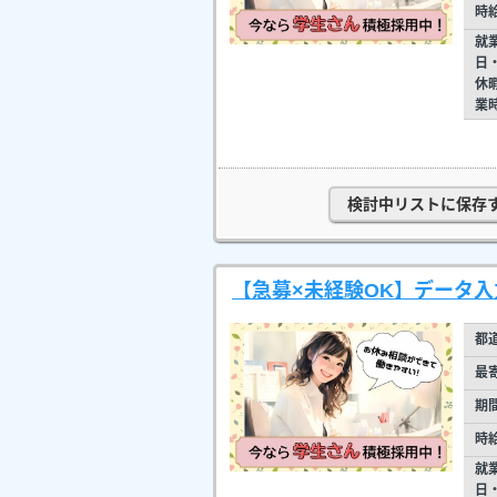
時
就
日
休
業
検討中リストに保存
【急募×未経験OK】データ入
都
最
期
時
就
日