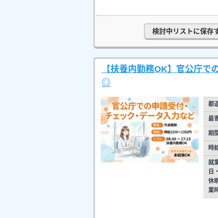
検討中リストに保存
【扶養内勤務OK】官公庁で
◎
都
最
期
時
就
日
休
業