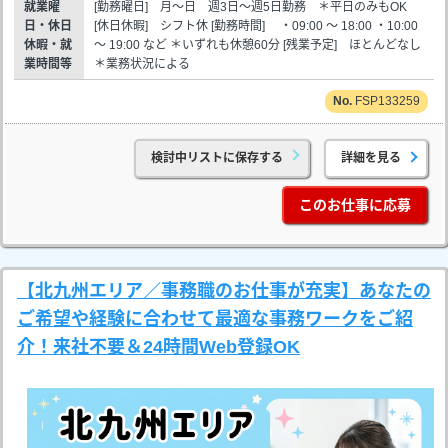
就業曜
[勤務曜日] 月～日 週3日～週5日勤務 ＊平日のみもOK
日・休日
[休日休暇] シフト休 [勤務時間] ・09:00 ～ 18:00 ・10:00
休暇・就
～ 19:00 など ＊いずれも休憩60分 [残業予定] ほとんどなし
業時間等
＊業務状況による
FSP133259
検討中リストに保存する
詳細を見る
このお仕事に応募
【北九州エリア／事務職のお仕事が充実】あなたの
ご希望や経験に合わせて最適な事務ワークをご紹
介！来社不要＆24時間Web登録OK