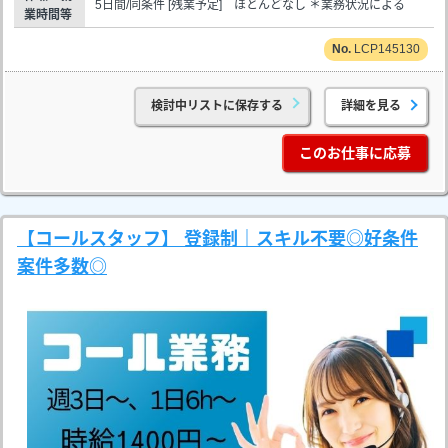
5日間/同条件 [残業予定] ほとんどなし ＊業務状況による
業時間等
LCP145130
検討中リストに保存する
詳細を見る
このお仕事に応募
【コールスタッフ】 登録制｜スキル不要◎好条件
案件多数◎