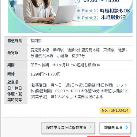
都道府県
福岡県
鹿児島本線 黒崎駅 徒歩5分 鹿児島本線 戸畑駅 徒歩2
最寄駅
分 鹿児島本線 小倉駅 徒歩7分
期間
即日～長期 ＊1ヶ月以上の短期も相談OK
時給
1,290円～1,700円
就業曜
[勤務曜日] 月～日 週3日～週5日勤務 [休日休暇] シフト
日・休日
休 [勤務時間] 09:00 ～ 18:00 ＊休憩60分 ＊時短も相談OK
休暇・就
[残業予定] ほとんどなし ＊業務状況による
業時間等
FSP133414
検討中リストに保存する
詳細を見る