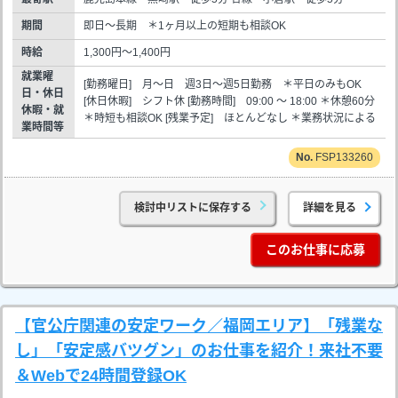
期間
即日～長期 ＊1ヶ月以上の短期も相談OK
時給
1,300円～1,400円
就業曜
[勤務曜日] 月～日 週3日～週5日勤務 ＊平日のみもOK
日・休日
[休日休暇] シフト休 [勤務時間] 09:00 ～ 18:00 ＊休憩60分
休暇・就
＊時短も相談OK [残業予定] ほとんどなし ＊業務状況による
業時間等
FSP133260
検討中リストに保存する
詳細を見る
このお仕事に応募
【官公庁関連の安定ワーク／福岡エリア】「残業な
し」「安定感バツグン」のお仕事を紹介！来社不要
＆Webで24時間登録OK