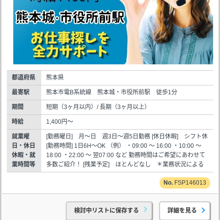
都道府県
熊本県
最寄駅
熊本市電B系統線 熊本城・市役所前駅 徒歩1分
期間
短期（3ヶ月以内）/ 長期（3ヶ月以上）
時給
1,400円～
就業曜
[勤務曜日] 月～日 週3日～週5日勤務 [休日休暇] シフト休
日・休日
[勤務時間] 1日6H～OK （例） ・09:00 ～ 16:00 ・10:00 ～
休暇・就
18:00 ・22:00 ～ 翌07:00 など 勤務時間はご希望にあわせて
業時間等
多数ご紹介！ [残業予定] ほとんどなし ＊業務状況による
FSP146013
検討中リストに保存する
詳細を見る