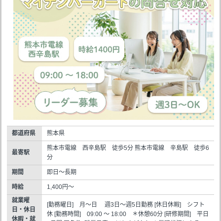
都道府県
熊本県
熊本市電線 西辛島駅 徒歩5分 熊本市電線 辛島駅 徒歩6
最寄駅
分
期間
即日～長期
時給
1,400円～
就業曜
[勤務曜日] 月～日 週3日～週5日勤務 [休日休暇] シフト
日・休日
休 [勤務時間] 09:00 ～ 18:00 ＊休憩60分 [研修期間] 平日
休暇・就