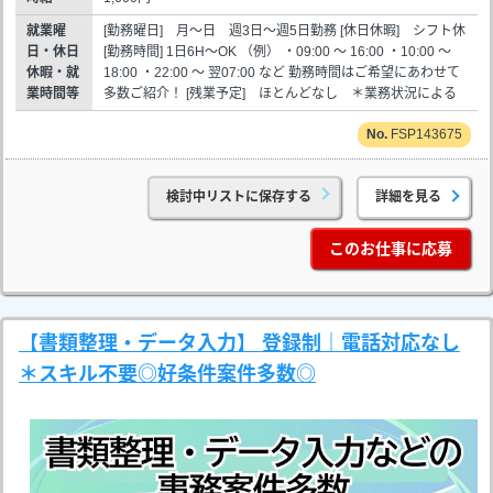
就業曜
[勤務曜日] 月～日 週3日～週5日勤務 [休日休暇] シフト休
日・休日
[勤務時間] 1日6H～OK （例） ・09:00 ～ 16:00 ・10:00 ～
休暇・就
18:00 ・22:00 ～ 翌07:00 など 勤務時間はご希望にあわせて
業時間等
多数ご紹介！ [残業予定] ほとんどなし ＊業務状況による
FSP143675
検討中リストに保存する
詳細を見る
このお仕事に応募
【書類整理・データ入力】 登録制｜電話対応なし
＊スキル不要◎好条件案件多数◎