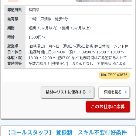
都道府県
福岡県
最寄駅
JR線 戸畑駅 徒歩5分
期間
短期（3ヶ月以内）/ 長期（3ヶ月以上）
時給
1,500円～
就業曜
[勤務曜日] 月～日 週3日～週5日勤務 [休日休暇] シフト休
日・休日
[勤務時間] 1日6H～OK （例） ・09:00 ～ 16:00 ・10:00 ～
休暇・就
18:00 ・22:00 ～ 翌07:00 など 勤務時間はご希望にあわせて
業時間等
多数ご紹介！ [残業予定] ほとんどなし ＊業務状況による
FSP143676
検討中リストに保存する
詳細を見る
このお仕事に応募
【コールスタッフ】 登録制｜スキル不要◎好条件