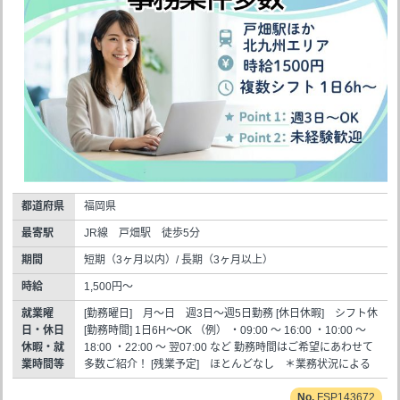
都道府県
福岡県
最寄駅
JR線 戸畑駅 徒歩5分
期間
短期（3ヶ月以内）/ 長期（3ヶ月以上）
時給
1,500円～
就業曜
[勤務曜日] 月～日 週3日～週5日勤務 [休日休暇] シフト休
日・休日
[勤務時間] 1日6H～OK （例） ・09:00 ～ 16:00 ・10:00 ～
休暇・就
18:00 ・22:00 ～ 翌07:00 など 勤務時間はご希望にあわせて
業時間等
多数ご紹介！ [残業予定] ほとんどなし ＊業務状況による
FSP143672