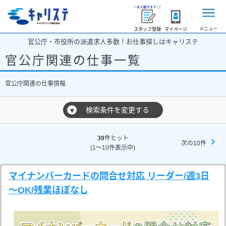
メニュー
スタッフ登録
マイページ
官公庁・市役所の派遣求人多数！お仕事探しはキャリステ
官公庁関連の仕事一覧
官公庁関連の仕事情報
検索条件を変更する
▼
39
件ヒット
次の10件
(1～10件表示中)
マイナンバーカードの問合せ対応 リーダー/週3日
～OK/残業ほぼなし