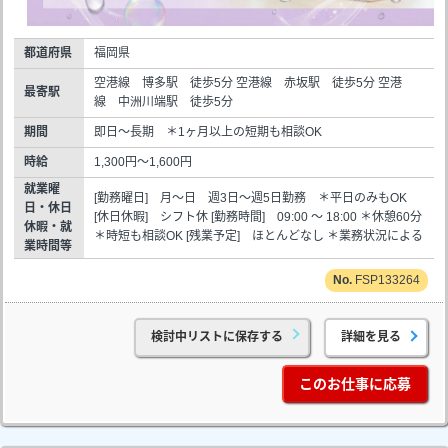
都道府県
福岡県
空港線 博多駅 徒歩5分 空港線 赤坂駅 徒歩5分 空港
最寄駅
線 中洲川端駅 徒歩5分
期間
即日～長期 ＊1ヶ月以上の短期も相談OK
時給
1,300円～1,600円
就業曜
[勤務曜日] 月～日 週3日～週5日勤務 ＊平日のみもOK
日・休日
[休日休暇] シフト休 [勤務時間] 09:00 ～ 18:00 ＊休憩60分
休暇・就
＊時短も相談OK [残業予定] ほとんどなし ＊業務状況による
業時間等
FSP133264
検討中リストに保存する
詳細を見る
このお仕事に応募