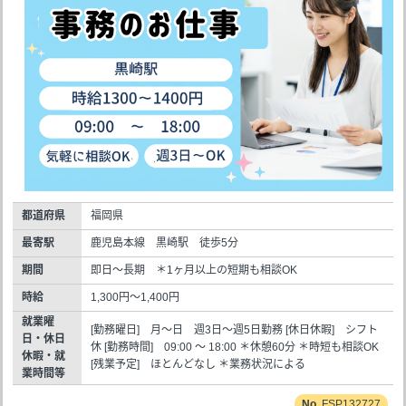
都道府県
福岡県
最寄駅
鹿児島本線 黒崎駅 徒歩5分
期間
即日～長期 ＊1ヶ月以上の短期も相談OK
時給
1,300円～1,400円
就業曜
[勤務曜日] 月～日 週3日～週5日勤務 [休日休暇] シフト
日・休日
休 [勤務時間] 09:00 ～ 18:00 ＊休憩60分 ＊時短も相談OK
休暇・就
[残業予定] ほとんどなし ＊業務状況による
業時間等
FSP132727