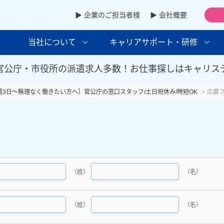
▶ 企業のご担当者様
▶ 会社概要
当社について
キャリアサポート・研修
官公庁・市役所の派遣求人多数！お仕事探しはキャリス
週3日～無理なく働きたい方へ］官公庁の窓口スタッフ/土日祝休み/時短OK
応募
（姓）
（名）
（姓）
（名）