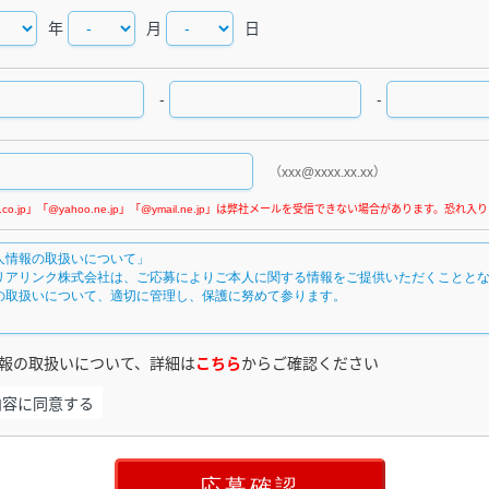
年
月
日
-
-
（xxx@xxxx.xx.xx）
報の取扱いについて、詳細は
こちら
からご確認ください
内容に同意する