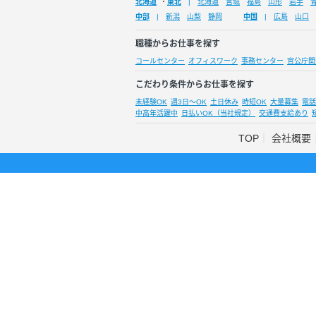
北海道
・
東北
北海道
宮城
福島
山形
岩手
中部
新潟
山梨
静岡
中国
広島
山口
職種からお仕事を探す
コールセンター
オフィスワーク
事務センター
官公庁関
こだわり条件からお仕事を探す
未経験OK
週3日～OK
土日休み
時短OK
大量募集
電話
中高年活躍中
日払いOK（当社規定）
交通費支給あり
TOP
会社概要