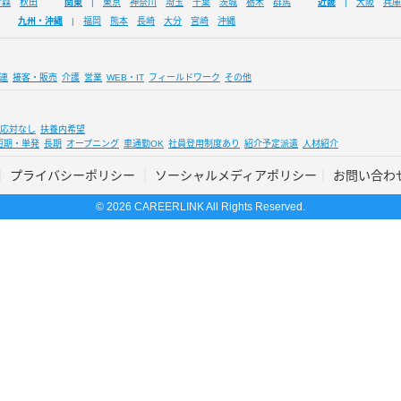
青森
秋田
関東
東京
神奈川
埼玉
千葉
茨城
栃木
群馬
近畿
大阪
兵庫
九州・沖縄
福岡
熊本
長崎
大分
宮崎
沖縄
連
接客・販売
介護
営業
WEB・IT
フィールドワーク
その他
応対なし
扶養内希望
短期・単発
長期
オープニング
車通勤OK
社員登用制度あり
紹介予定派遣
人材紹介
プライバシーポリシー
ソーシャルメディアポリシー
お問い合わ
© 2026 CAREERLINK All Rights Reserved.