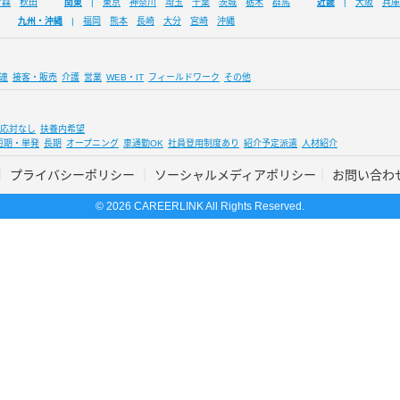
青森
秋田
関東
東京
神奈川
埼玉
千葉
茨城
栃木
群馬
近畿
大阪
兵庫
九州・沖縄
福岡
熊本
長崎
大分
宮崎
沖縄
連
接客・販売
介護
営業
WEB・IT
フィールドワーク
その他
応対なし
扶養内希望
短期・単発
長期
オープニング
車通勤OK
社員登用制度あり
紹介予定派遣
人材紹介
プライバシーポリシー
ソーシャルメディアポリシー
お問い合わ
© 2026 CAREERLINK All Rights Reserved.