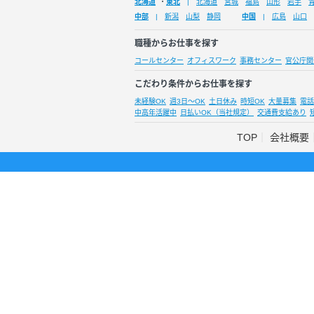
北海道
・
東北
北海道
宮城
福島
山形
岩手
中部
新潟
山梨
静岡
中国
広島
山口
職種からお仕事を探す
コールセンター
オフィスワーク
事務センター
官公庁関
こだわり条件からお仕事を探す
未経験OK
週3日～OK
土日休み
時短OK
大量募集
電話
中高年活躍中
日払いOK（当社規定）
交通費支給あり
TOP
会社概要