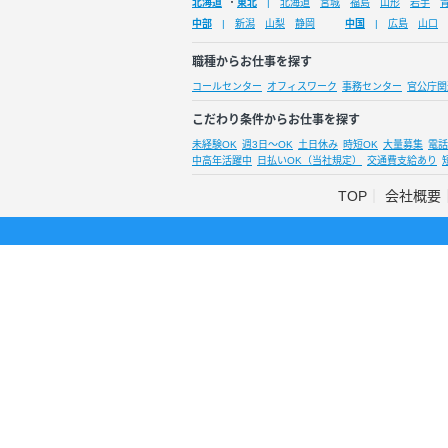
北海道
・
東北
北海道
宮城
福島
山形
岩手
中部
新潟
山梨
静岡
中国
広島
山口
職種からお仕事を探す
コールセンター
オフィスワーク
事務センター
官公庁関
こだわり条件からお仕事を探す
未経験OK
週3日～OK
土日休み
時短OK
大量募集
電話
中高年活躍中
日払いOK（当社規定）
交通費支給あり
TOP
会社概要