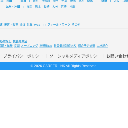
青森
秋田
関東
東京
神奈川
埼玉
千葉
茨城
栃木
群馬
近畿
大阪
兵庫
九州・沖縄
福岡
熊本
長崎
大分
宮崎
沖縄
連
接客・販売
介護
営業
WEB・IT
フィールドワーク
その他
応対なし
扶養内希望
短期・単発
長期
オープニング
車通勤OK
社員登用制度あり
紹介予定派遣
人材紹介
プライバシーポリシー
ソーシャルメディアポリシー
お問い合わ
© 2026 CAREERLINK All Rights Reserved.