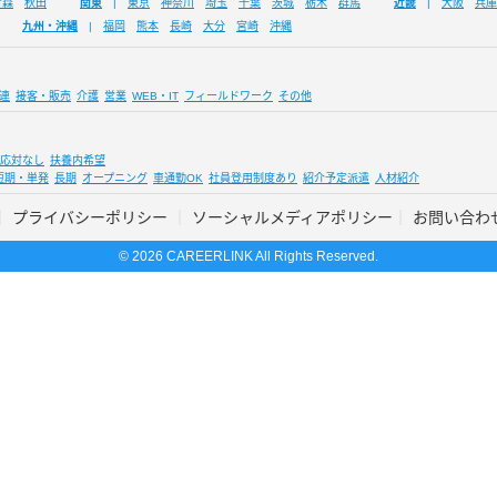
青森
秋田
関東
東京
神奈川
埼玉
千葉
茨城
栃木
群馬
近畿
大阪
兵庫
九州・沖縄
福岡
熊本
長崎
大分
宮崎
沖縄
連
接客・販売
介護
営業
WEB・IT
フィールドワーク
その他
応対なし
扶養内希望
短期・単発
長期
オープニング
車通勤OK
社員登用制度あり
紹介予定派遣
人材紹介
プライバシーポリシー
ソーシャルメディアポリシー
お問い合わ
© 2026 CAREERLINK All Rights Reserved.