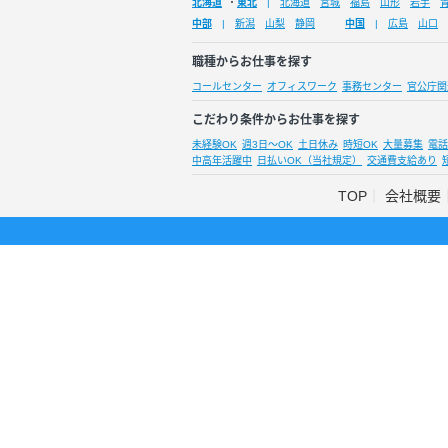
北海道
・
東北
北海道
宮城
福島
山形
岩手
中部
新潟
山梨
静岡
中国
広島
山口
職種からお仕事を探す
コールセンター
オフィスワーク
事務センター
官公庁関
こだわり条件からお仕事を探す
未経験OK
週3日～OK
土日休み
時短OK
大量募集
電話
中高年活躍中
日払いOK（当社規定）
交通費支給あり
TOP
会社概要