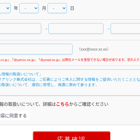
年
月
日
-
-
（xxx@xxxx.xx.xx）
報の取扱いについて、詳細は
こちら
からご確認ください
内容に同意する