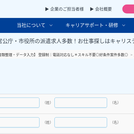
▶ 企業のご担当者様
▶ 会社概要
当社について
キャリアサポート・研修
官公庁・市役所の派遣求人多数！お仕事探しはキャリス
書類整理・データ入力】 登録制｜電話対応なし＊スキル不要◎好条件案件多数◎
（姓）
（名）
（姓）
（名）