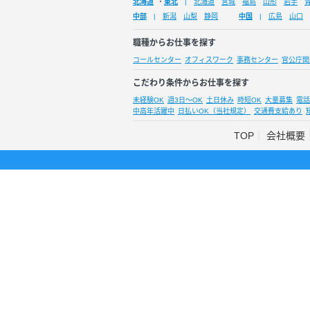
北海道
・
東北
北海道
宮城
福島
山形
岩手
中部
新潟
山梨
静岡
中国
広島
山口
職種からお仕事を探す
コールセンター
オフィスワーク
事務センター
官公庁関
こだわり条件からお仕事を探す
未経験OK
週3日～OK
土日休み
時短OK
大量募集
電話
中高年活躍中
日払いOK（当社規定）
交通費支給あり
TOP
会社概要