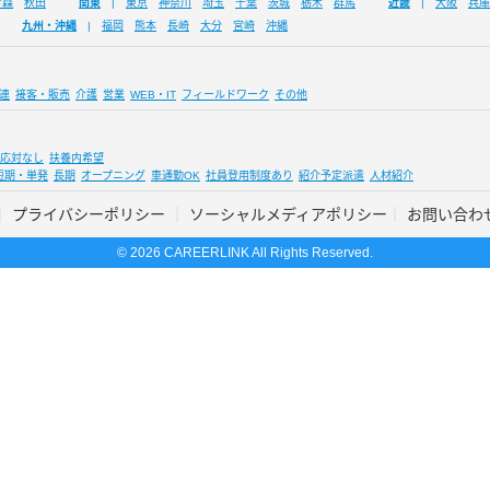
青森
秋田
関東
東京
神奈川
埼玉
千葉
茨城
栃木
群馬
近畿
大阪
兵庫
九州・沖縄
福岡
熊本
長崎
大分
宮崎
沖縄
連
接客・販売
介護
営業
WEB・IT
フィールドワーク
その他
応対なし
扶養内希望
短期・単発
長期
オープニング
車通勤OK
社員登用制度あり
紹介予定派遣
人材紹介
プライバシーポリシー
ソーシャルメディアポリシー
お問い合わ
© 2026 CAREERLINK All Rights Reserved.