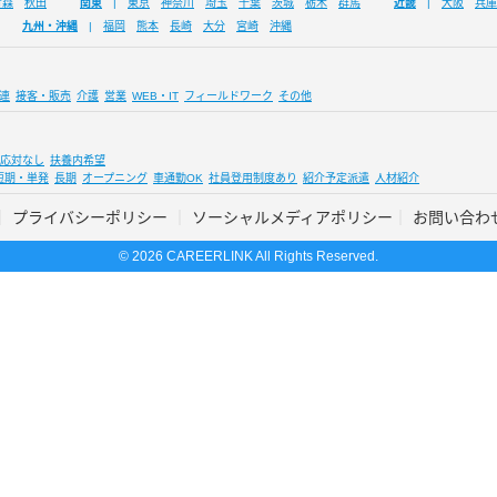
青森
秋田
関東
東京
神奈川
埼玉
千葉
茨城
栃木
群馬
近畿
大阪
兵庫
九州・沖縄
福岡
熊本
長崎
大分
宮崎
沖縄
連
接客・販売
介護
営業
WEB・IT
フィールドワーク
その他
応対なし
扶養内希望
短期・単発
長期
オープニング
車通勤OK
社員登用制度あり
紹介予定派遣
人材紹介
プライバシーポリシー
ソーシャルメディアポリシー
お問い合わ
© 2026 CAREERLINK All Rights Reserved.