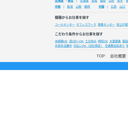
北海道
・
東北
北海道
宮城
福島
山形
岩手
中部
新潟
山梨
静岡
中国
広島
山口
職種からお仕事を探す
コールセンター
オフィスワーク
事務センター
官公庁関
こだわり条件からお仕事を探す
未経験OK
週3日～OK
土日休み
時短OK
大量募集
電話
中高年活躍中
日払いOK（当社規定）
交通費支給あり
TOP
会社概要