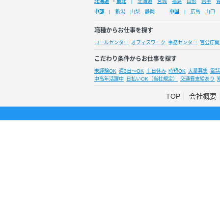
北海道
・
東北
北海道
宮城
福島
山形
岩手
中部
新潟
山梨
静岡
中国
広島
山口
職種からお仕事を探す
コールセンター
オフィスワーク
事務センター
官公庁関
こだわり条件からお仕事を探す
未経験OK
週3日～OK
土日休み
時短OK
大量募集
電話
中高年活躍中
日払いOK（当社規定）
交通費支給あり
TOP
会社概要