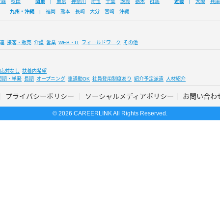
青森
秋田
関東
東京
神奈川
埼玉
千葉
茨城
栃木
群馬
近畿
大阪
兵庫
九州・沖縄
福岡
熊本
長崎
大分
宮崎
沖縄
連
接客・販売
介護
営業
WEB・IT
フィールドワーク
その他
応対なし
扶養内希望
短期・単発
長期
オープニング
車通勤OK
社員登用制度あり
紹介予定派遣
人材紹介
プライバシーポリシー
ソーシャルメディアポリシー
お問い合わ
© 2026 CAREERLINK All Rights Reserved.