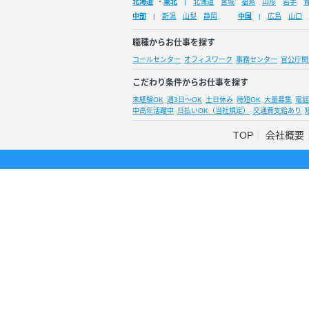
北海道
・
東北
北海道
宮城
福島
山形
岩手
中部
新潟
山梨
静岡
中国
広島
山口
職種からお仕事を探す
コールセンター
オフィスワーク
事務センター
官公庁関
こだわり条件からお仕事を探す
未経験OK
週3日～OK
土日休み
時短OK
大量募集
電話
中高年活躍中
日払いOK（当社規定）
交通費支給あり
TOP
会社概要