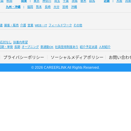
青森
秋田
関東
東京
神奈川
埼玉
千葉
茨城
栃木
群馬
近畿
大阪
兵庫
九州・沖縄
福岡
熊本
長崎
大分
宮崎
沖縄
連
接客・販売
介護
営業
WEB・IT
フィールドワーク
その他
応対なし
扶養内希望
短期・単発
長期
オープニング
車通勤OK
社員登用制度あり
紹介予定派遣
人材紹介
プライバシーポリシー
ソーシャルメディアポリシー
お問い合わ
© 2026 CAREERLINK All Rights Reserved.