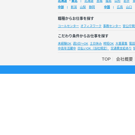
北海道
・
東北
北海道
宮城
福島
山形
岩手
中部
新潟
山梨
静岡
中国
広島
山口
職種からお仕事を探す
コールセンター
オフィスワーク
事務センター
官公庁関
こだわり条件からお仕事を探す
未経験OK
週3日～OK
土日休み
時短OK
大量募集
電話
中高年活躍中
日払いOK（当社規定）
交通費支給あり
TOP
会社概要