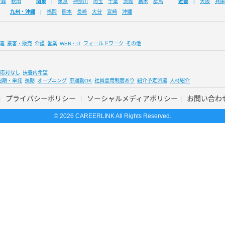
青森
秋田
関東
東京
神奈川
埼玉
千葉
茨城
栃木
群馬
近畿
大阪
兵庫
九州・沖縄
福岡
熊本
長崎
大分
宮崎
沖縄
連
接客・販売
介護
営業
WEB・IT
フィールドワーク
その他
応対なし
扶養内希望
短期・単発
長期
オープニング
車通勤OK
社員登用制度あり
紹介予定派遣
人材紹介
プライバシーポリシー
ソーシャルメディアポリシー
お問い合わ
© 2026 CAREERLINK All Rights Reserved.