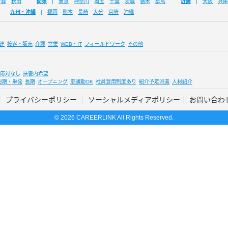
青森
秋田
関東
東京
神奈川
埼玉
千葉
茨城
栃木
群馬
近畿
大阪
兵庫
九州・沖縄
福岡
熊本
長崎
大分
宮崎
沖縄
連
接客・販売
介護
営業
WEB・IT
フィールドワーク
その他
応対なし
扶養内希望
短期・単発
長期
オープニング
車通勤OK
社員登用制度あり
紹介予定派遣
人材紹介
プライバシーポリシー
ソーシャルメディアポリシー
お問い合わ
© 2026 CAREERLINK All Rights Reserved.