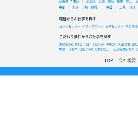
北海道
・
東北
北海道
宮城
福島
山形
岩手
中部
新潟
山梨
静岡
中国
広島
山口
職種からお仕事を探す
コールセンター
オフィスワーク
事務センター
官公庁関
こだわり条件からお仕事を探す
未経験OK
週3日～OK
土日休み
時短OK
大量募集
電話
中高年活躍中
日払いOK（当社規定）
交通費支給あり
TOP
会社概要