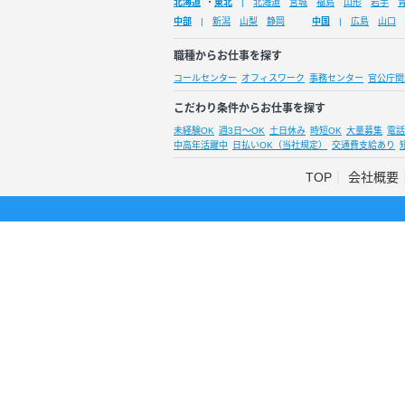
北海道
・
東北
北海道
宮城
福島
山形
岩手
中部
新潟
山梨
静岡
中国
広島
山口
職種からお仕事を探す
コールセンター
オフィスワーク
事務センター
官公庁関
こだわり条件からお仕事を探す
未経験OK
週3日～OK
土日休み
時短OK
大量募集
電話
中高年活躍中
日払いOK（当社規定）
交通費支給あり
TOP
会社概要