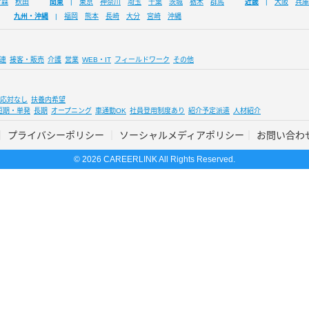
青森
秋田
関東
東京
神奈川
埼玉
千葉
茨城
栃木
群馬
近畿
大阪
兵庫
九州・沖縄
福岡
熊本
長崎
大分
宮崎
沖縄
連
接客・販売
介護
営業
WEB・IT
フィールドワーク
その他
応対なし
扶養内希望
短期・単発
長期
オープニング
車通勤OK
社員登用制度あり
紹介予定派遣
人材紹介
プライバシーポリシー
ソーシャルメディアポリシー
お問い合わ
© 2026 CAREERLINK All Rights Reserved.