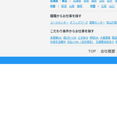
北海道
・
東北
北海道
宮城
福島
山形
岩手
中部
新潟
山梨
静岡
中国
広島
山口
職種からお仕事を探す
コールセンター
オフィスワーク
事務センター
官公庁関
こだわり条件からお仕事を探す
未経験OK
週3日～OK
土日休み
時短OK
大量募集
電話
中高年活躍中
日払いOK（当社規定）
交通費支給あり
TOP
会社概要