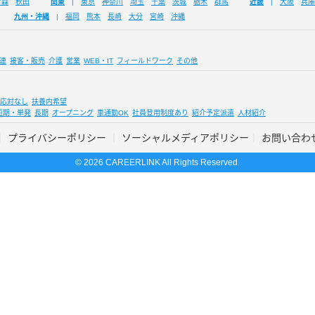
青森
秋田
関東
東京
神奈川
埼玉
千葉
茨城
栃木
群馬
近畿
大阪
兵庫
九州・沖縄
福岡
熊本
長崎
大分
宮崎
沖縄
連
接客・販売
介護
営業
WEB・IT
フィールドワーク
その他
応対なし
扶養内希望
短期・単発
長期
オープニング
車通勤OK
社員登用制度あり
紹介予定派遣
人材紹介
プライバシーポリシー
ソーシャルメディアポリシー
お問い合わ
© 2026 CAREERLINK All Rights Reserved.