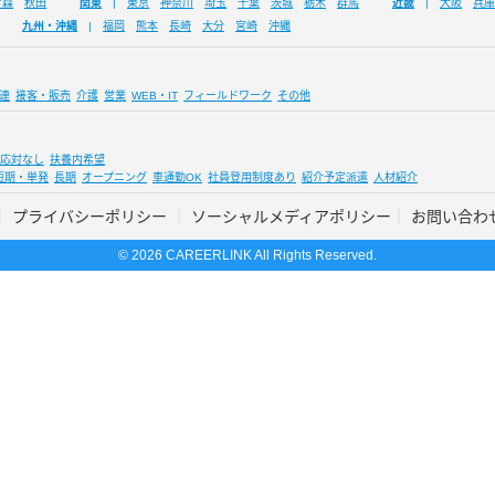
青森
秋田
関東
東京
神奈川
埼玉
千葉
茨城
栃木
群馬
近畿
大阪
兵庫
九州・沖縄
福岡
熊本
長崎
大分
宮崎
沖縄
連
接客・販売
介護
営業
WEB・IT
フィールドワーク
その他
応対なし
扶養内希望
短期・単発
長期
オープニング
車通勤OK
社員登用制度あり
紹介予定派遣
人材紹介
プライバシーポリシー
ソーシャルメディアポリシー
お問い合わ
© 2026 CAREERLINK All Rights Reserved.