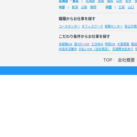
北海道
・
東北
北海道
宮城
福島
山形
岩手
中部
新潟
山梨
静岡
中国
広島
山口
職種からお仕事を探す
コールセンター
オフィスワーク
事務センター
官公庁関
こだわり条件からお仕事を探す
未経験OK
週3日～OK
土日休み
時短OK
大量募集
電話
中高年活躍中
日払いOK（当社規定）
交通費支給あり
TOP
会社概要