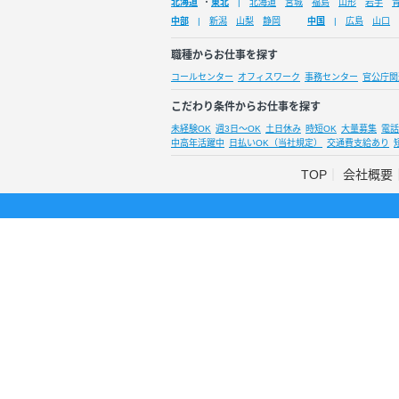
北海道
・
東北
北海道
宮城
福島
山形
岩手
中部
新潟
山梨
静岡
中国
広島
山口
職種からお仕事を探す
コールセンター
オフィスワーク
事務センター
官公庁関
こだわり条件からお仕事を探す
未経験OK
週3日～OK
土日休み
時短OK
大量募集
電話
中高年活躍中
日払いOK（当社規定）
交通費支給あり
TOP
会社概要