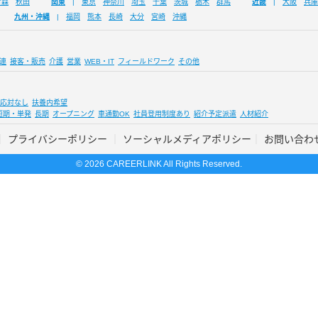
青森
秋田
関東
東京
神奈川
埼玉
千葉
茨城
栃木
群馬
近畿
大阪
兵庫
九州・沖縄
福岡
熊本
長崎
大分
宮崎
沖縄
連
接客・販売
介護
営業
WEB・IT
フィールドワーク
その他
応対なし
扶養内希望
短期・単発
長期
オープニング
車通勤OK
社員登用制度あり
紹介予定派遣
人材紹介
プライバシーポリシー
ソーシャルメディアポリシー
お問い合わ
© 2026 CAREERLINK All Rights Reserved.