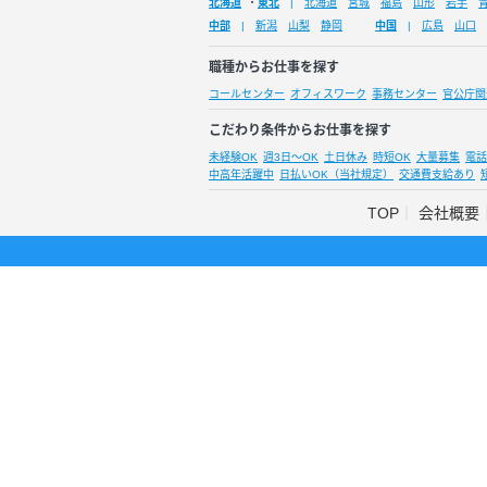
北海道
・
東北
北海道
宮城
福島
山形
岩手
中部
新潟
山梨
静岡
中国
広島
山口
職種からお仕事を探す
コールセンター
オフィスワーク
事務センター
官公庁関
こだわり条件からお仕事を探す
未経験OK
週3日～OK
土日休み
時短OK
大量募集
電話
中高年活躍中
日払いOK（当社規定）
交通費支給あり
TOP
会社概要