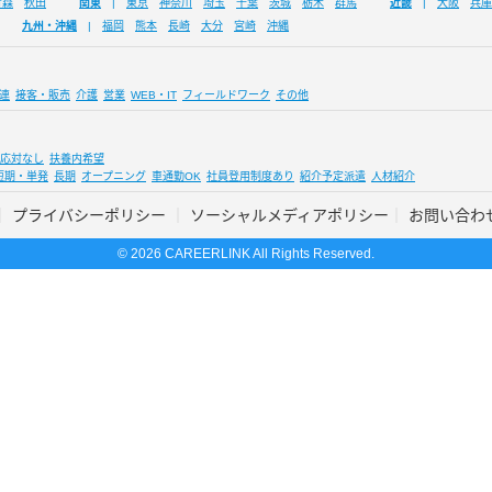
青森
秋田
関東
東京
神奈川
埼玉
千葉
茨城
栃木
群馬
近畿
大阪
兵庫
九州・沖縄
福岡
熊本
長崎
大分
宮崎
沖縄
連
接客・販売
介護
営業
WEB・IT
フィールドワーク
その他
応対なし
扶養内希望
短期・単発
長期
オープニング
車通勤OK
社員登用制度あり
紹介予定派遣
人材紹介
プライバシーポリシー
ソーシャルメディアポリシー
お問い合わ
© 2026 CAREERLINK All Rights Reserved.